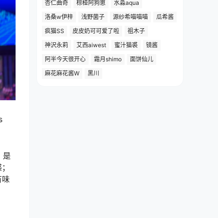
杏仁曲奇
棕桠阿狗崽
水淼aqua
洛桑w伊梓
浅野菌子
源纱希喵喵喵
瓜希酱
疯猫SS
皮皮奶可可爱了啦
祖木子
神沢永莉
艾西aiwest
蜜汁猫裘
镜酱
阿半今天很开心
霜月shimo
面饼仙儿
麻花麻花酱W
黑川
s
，是
感；
有味