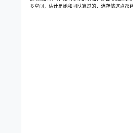
有人可能觉得，不就是一套 cos 图吗？犯得
你翻了十套千篇一律的h士 cos，突然看到一套
这套 NO.012 的好。它没追求多惊艳，就是安
的证明。​
所以今天把这套推给大家，不是因为它数据多亮眼，
镜，不刻意，却能让你在某个细节里停下脚步。