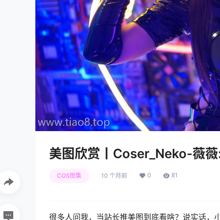
美图欣赏丨Coser_Neko-薇薇:N
0
81
COS图集
10 个月前
很多人问我，当站长推美图到底看啥？说实话，小