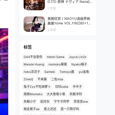
O.172-原神 ナヴィア Navia[5
8P-90.7M]
1 年前
美图欣赏丨XIAOYU语画界杨
晨晨Yome VOL.1192[85+1P
／673MB]
2 年前
标签
G44不会受伤
Hatori Sama
Joyce Lin2x
Messie Huang
momoko葵葵
Nyako喵子
rioko凉凉子
Sameki
Tomoyo酱
yui金鱼
ZinieQ
不呆猫
二佐nisa
兔子Zzz不吃胡萝卜
切切celia
半半子
南桃Momoko
大大卷卷小卷
失眠冲剂
失眠小宁
如月灰
宁宁子同学
弥音音ww
抱走莫子aa
星之迟迟
是一只熊仔吗