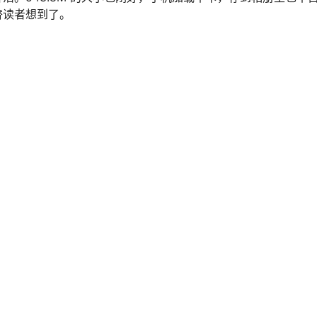
着这么细琢磨？但你点开那些图就知道，那种舒服感不是凭空来的。
把白大褂毛边都做到位的，那种 “哦，原来还能这么拍” 的感觉，
安静静把每一个小地方做好，54 张图、5 个s频，每一份都是这份
是因为薇薇把 “暗黑h士” 这个主题，拍出了自己的节奏，不