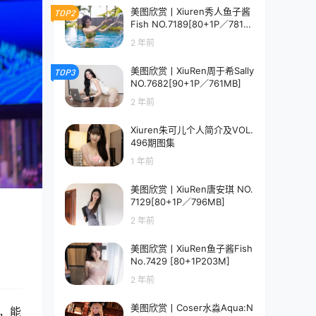
美图欣赏丨Xiuren秀人鱼子酱
TOP2
Fish NO.7189[80+1P／781M
B]
2 年前
美图欣赏丨XiuRen周于希Sally
TOP3
NO.7682[90+1P／761MB]
2 年前
Xiuren朱可儿个人简介及VOL.
496期图集
1 年前
美图欣赏丨XiuRen唐安琪 NO.
7129[80+1P／796MB]
2 年前
美图欣赏丨XiuRen鱼子酱Fish
No.7429 [80+1P203M]
2 年前
美图欣赏丨Coser水淼Aqua:N
，能