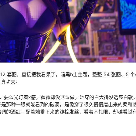
O.012 套图，直接把我看呆了，暗黑h士主题，整整 54 张图、5 个
真功夫。​
，要么光盯着x感，薇薇却没这么做。她穿的白大褂没选亮白款
不是那种一眼就能看到的破洞，是像穿了很久慢慢磨出来的柔和
暗调的酒红，配着她垂下来的浅棕发丝，看着不扎眼，却越看越