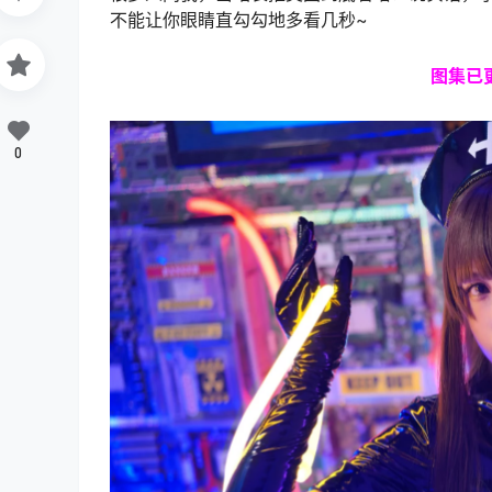
不能让你眼睛直勾勾地多看几秒~
图集
已
0