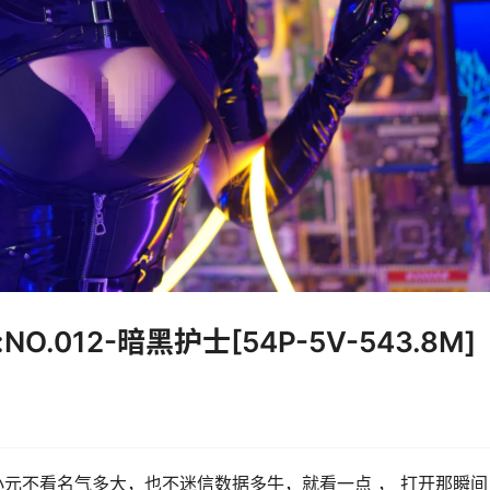
O.012-暗黑护士[54P-5V-543.8M]
元不看名气多大，也不迷信数据多牛，就看一点 ， 打开那瞬间