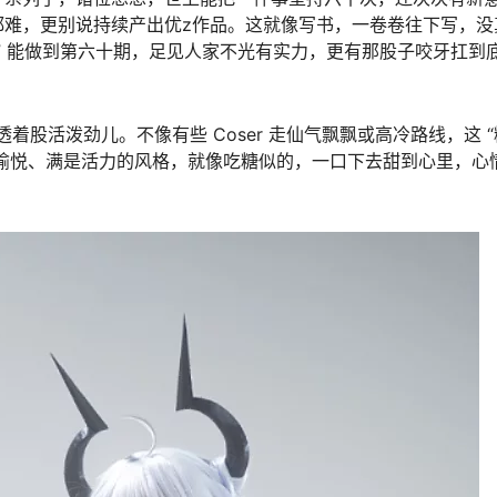
都难，更别说持续产出优z作品。这就像写书，一卷卷往下写，没
all” 能做到第六十期，足见人家不光有实力，更有那股子咬牙扛到
滋的，透着股活泼劲儿。不像有些 Coser 走仙气飘飘或高冷路线，这 
轻松愉悦、满是活力的风格，就像吃糖似的，一口下去甜到心里，心