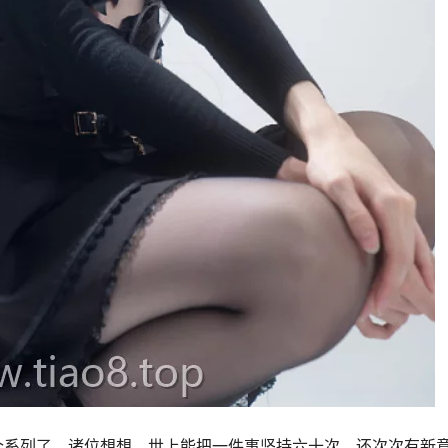
六十个系列了，诸位想想，世上能把一件事坚持六十次，还次次有新