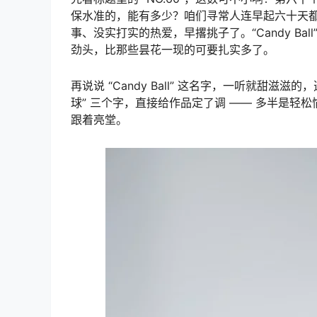
保水准的，能有多少？咱们寻常人连早起六十天
事、没实打实的热爱，早撂挑子了。“Candy B
劲头，比那些昙花一现的可要扎实多了。​
再说说 “Candy Ball” 这名字，一听就甜滋
球” 三个字，直接给作品定了调 —— 多半是
跟着亮堂。​