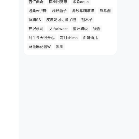
杏仁曲奇
棕桠阿狗崽
水淼aqua
洛桑w伊梓
浅野菌子
源纱希喵喵喵
瓜希酱
疯猫SS
皮皮奶可可爱了啦
祖木子
神沢永莉
艾西aiwest
蜜汁猫裘
镜酱
阿半今天很开心
霜月shimo
面饼仙儿
麻花麻花酱W
黑川