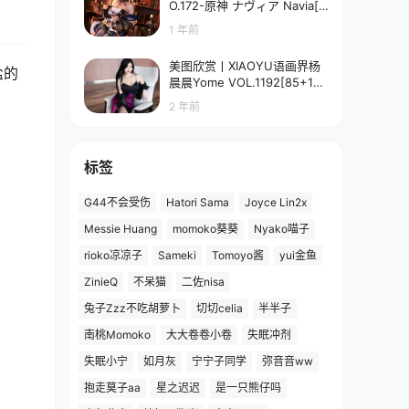
O.172-原神 ナヴィア Navia[5
8P-90.7M]
1 年前
美图欣赏丨XIAOYU语画界杨
盐的
晨晨Yome VOL.1192[85+1P
／673MB]
2 年前
标签
G44不会受伤
Hatori Sama
Joyce Lin2x
Messie Huang
momoko葵葵
Nyako喵子
rioko凉凉子
Sameki
Tomoyo酱
yui金鱼
ZinieQ
不呆猫
二佐nisa
兔子Zzz不吃胡萝卜
切切celia
半半子
南桃Momoko
大大卷卷小卷
失眠冲剂
失眠小宁
如月灰
宁宁子同学
弥音音ww
抱走莫子aa
星之迟迟
是一只熊仔吗