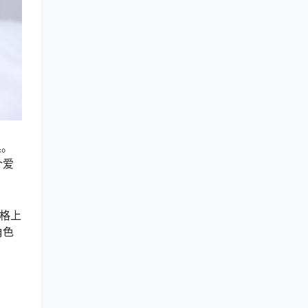
黑。
个爱
风格上
角色