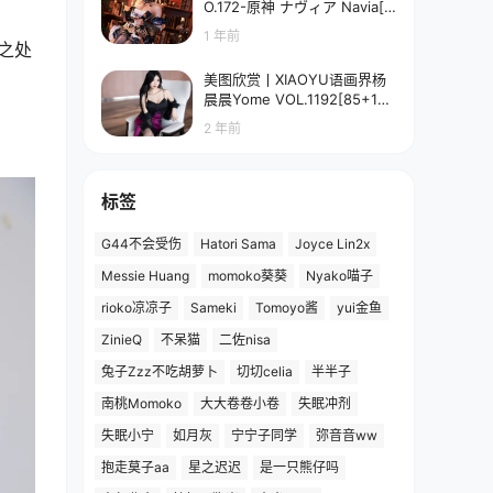
O.172-原神 ナヴィア Navia[5
8P-90.7M]
1 年前
之处
美图欣赏丨XIAOYU语画界杨
晨晨Yome VOL.1192[85+1P
／673MB]
2 年前
标签
G44不会受伤
Hatori Sama
Joyce Lin2x
Messie Huang
momoko葵葵
Nyako喵子
rioko凉凉子
Sameki
Tomoyo酱
yui金鱼
ZinieQ
不呆猫
二佐nisa
兔子Zzz不吃胡萝卜
切切celia
半半子
南桃Momoko
大大卷卷小卷
失眠冲剂
失眠小宁
如月灰
宁宁子同学
弥音音ww
抱走莫子aa
星之迟迟
是一只熊仔吗