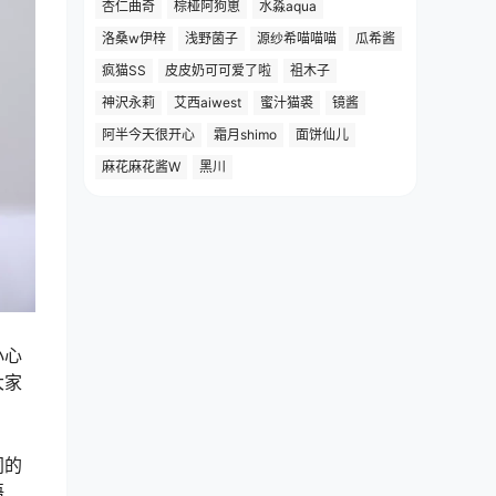
杏仁曲奇
棕桠阿狗崽
水淼aqua
洛桑w伊梓
浅野菌子
源纱希喵喵喵
瓜希酱
疯猫SS
皮皮奶可可爱了啦
祖木子
神沢永莉
艾西aiwest
蜜汁猫裘
镜酱
阿半今天很开心
霜月shimo
面饼仙儿
麻花麻花酱W
黑川
小心
大家
同的
语