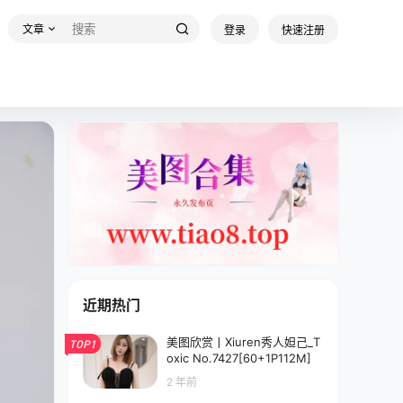
文章
登录
快速注册
近期热门
美图欣赏丨Xiuren秀人妲己_T
TOP1
oxic No.7427[60+1P112M]
2 年前