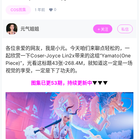
0
COS图集
1 年前
元气姐姐
关注
私信
各位亲爱的网友，我是小元。今天咱们来聊点轻松的，一
起欣赏一下Coser-Joyce Lin2x带来的这组“Yamato(One
Piece)”，光看这标题43张-268.4M，就知道这一定是一场
视觉的享受，一定是下了功夫的。
图集
已更53期，持续更新中
▼▼▼