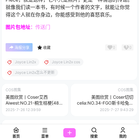
就像我们读一本书，有时候一个作者的文字，就能让你觉
得这个人就在你身边，你能感受到他的喜怒哀乐。
图片包
地址
：
传送门
0
0
海报分享
收藏
Joyce Lin2x
Joyce Lin2x cos
Joyce Lin2x怎么不更新
COS图集
COS图集
美图欣赏丨Coser艾西
美图欣赏丨Coser切切
Aiwest:NO.21-桐生桔梗[48P-
celia:NO.34-FGO斯卡哈兔女
296.8M]
郎[36P-105.1M]
2025-7-26 12:39:59
2025-7-27 9:43:29
0 条回复
文章作者
管理员
A
M
首页
菜单
搜索
我的