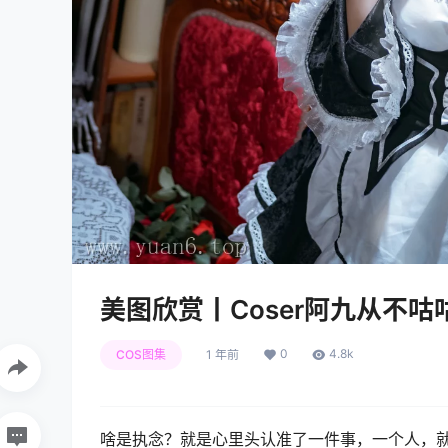
美图欣赏丨Coser阿九从不咕咕(
0
4.8k
COS图集
1 年前
啥是执念？就是心里头认准了一件事，一个人，