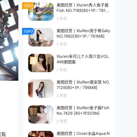
美图欣赏丨Xiuren秀人鱼子酱
TOP2
Fish NO.7189[80+1P／781M
B]
2 年前
美图欣赏丨XiuRen周于希Sally
TOP3
NO.7682[90+1P／761MB]
2 年前
Xiuren朱可儿个人简介及VOL.
496期图集
1 年前
美图欣赏丨XiuRen唐安琪 NO.
7129[80+1P／796MB]
2 年前
美图欣赏丨XiuRen鱼子酱Fish
No.7429 [80+1P203M]
2 年前
美图欣赏丨Coser水淼Aqua:N
就有