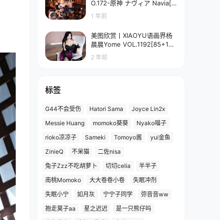
O.172-原神 ナヴィア Navia[5
8P-90.7M]
1 年前
美图欣赏丨XIAOYU语画界杨
晨晨Yome VOL.1192[85+1P
／673MB]
2 年前
标签
G44不会受伤
Hatori Sama
Joyce Lin2x
Messie Huang
momoko葵葵
Nyako喵子
rioko凉凉子
Sameki
Tomoyo酱
yui金鱼
ZinieQ
不呆猫
二佐nisa
兔子Zzz不吃胡萝卜
切切celia
半半子
南桃Momoko
大大卷卷小卷
失眠冲剂
失眠小宁
如月灰
宁宁子同学
弥音音ww
抱走莫子aa
星之迟迟
是一只熊仔吗