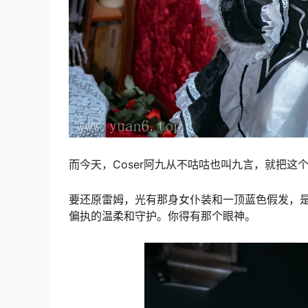
而今天，Coser阿九从不咕咕也叫九言，就把这
要还原雷姆，光有那身女仆装和一顶蓝色假发，
偏执的温柔和守护。你得有那个眼神。