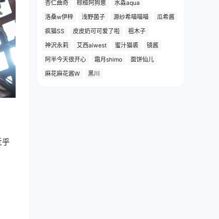
杏仁曲奇
棕桠阿狗崽
水淼aqua
洛桑w伊梓
浅野菌子
源纱希喵喵喵
瓜希酱
疯猫SS
皮皮奶可可爱了啦
祖木子
神沢永莉
艾西aiwest
蜜汁猫裘
镜酱
阿半今天很开心
霜月shimo
面饼仙儿
麻花麻花酱W
黑川
近乎