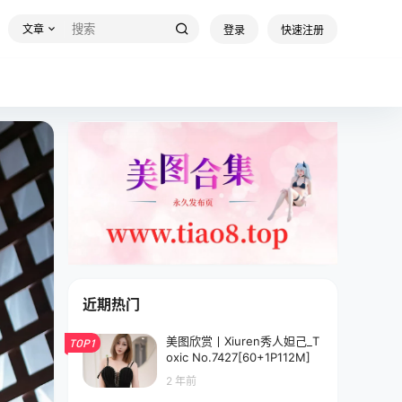
文章
登录
快速注册
近期热门
美图欣赏丨Xiuren秀人妲己_T
TOP1
oxic No.7427[60+1P112M]
2 年前