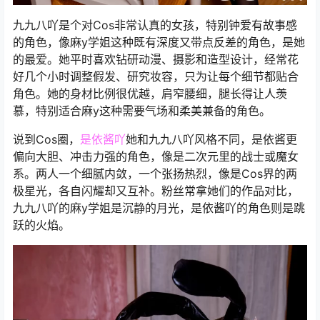
九九八吖是个对Cos非常认真的女孩，特别钟爱有故事感
的角色，像麻y学姐这种既有深度又带点反差的角色，是她
的最爱。她平时喜欢钻研动漫、摄影和造型设计，经常花
好几个小时调整假发、研究妆容，只为让每个细节都贴合
角色。她的身材比例很优越，肩窄腰细，腿长得让人羡
慕，特别适合麻y这种需要气场和柔美兼备的角色。
说到Cos圈，
是依酱吖
她和九九八吖风格不同，是依酱更
偏向大胆、冲击力强的角色，像是二次元里的战士或魔女
系。两人一个细腻内敛，一个张扬热烈，像是Cos界的两
极星光，各自闪耀却又互补。粉丝常拿她们的作品对比，
九九八吖的麻y学姐是沉静的月光，是依酱吖的角色则是跳
跃的火焰。