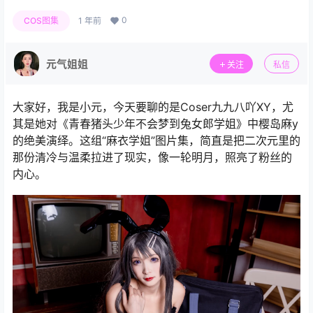
0
COS图集
1 年前
元气姐姐
关注
私信
大家好，我是小元，今天要聊的是Coser九九八吖XY，尤
其是她对《青春猪头少年不会梦到兔女郎学姐》中樱岛麻y
的绝美演绎。这组“麻衣学姐”图片集，简直是把二次元里的
那份清冷与温柔拉进了现实，像一轮明月，照亮了粉丝的
内心。