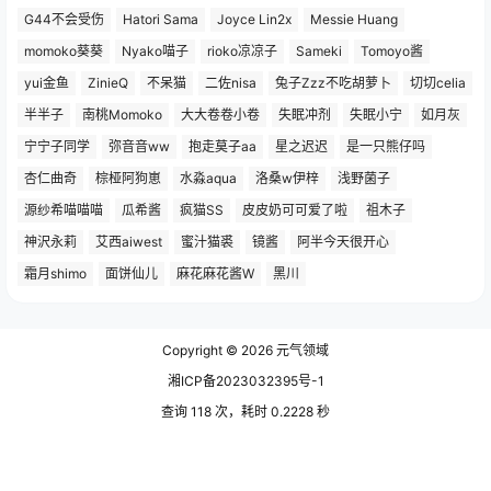
G44不会受伤
Hatori Sama
Joyce Lin2x
Messie Huang
momoko葵葵
Nyako喵子
rioko凉凉子
Sameki
Tomoyo酱
yui金鱼
ZinieQ
不呆猫
二佐nisa
兔子Zzz不吃胡萝卜
切切celia
半半子
南桃Momoko
大大卷卷小卷
失眠冲剂
失眠小宁
如月灰
宁宁子同学
弥音音ww
抱走莫子aa
星之迟迟
是一只熊仔吗
杏仁曲奇
棕桠阿狗崽
水淼aqua
洛桑w伊梓
浅野菌子
源纱希喵喵喵
瓜希酱
疯猫SS
皮皮奶可可爱了啦
祖木子
神沢永莉
艾西aiwest
蜜汁猫裘
镜酱
阿半今天很开心
霜月shimo
面饼仙儿
麻花麻花酱W
黑川
Copyright © 2026
元气领域
湘ICP备2023032395号-1
查询 118 次，耗时 0.2228 秒