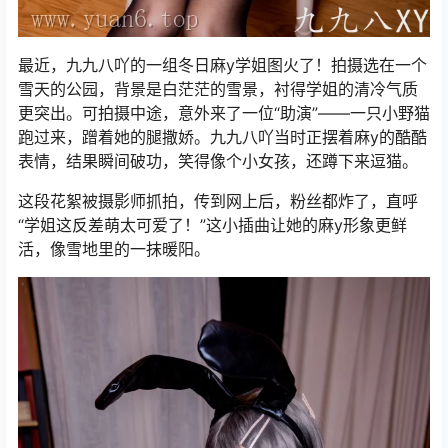
最近，九九八吖的一组冬日麻y学姐图火了！拍摄选在一个
雪天的公园，背景是白茫茫的雪景，衬得学姐的清冷气质
更突出。可拍摄中途，意外来了一位“助演”——一只小野猫
跑过来，蹭着她的腿撒娇。九九八吖当时正摆着麻y的酷酷
表情，结果瞬间破功，笑得像个小女孩，还蹲下来逗猫。
这段花絮被摄影师抓拍，传到网上后，粉丝都炸了，直呼
“学姐这反差萌太可爱了！”这小插曲让她的麻y形象更鲜
活，像雪地里的一抹暖阳。