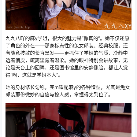
九九八吖的麻y学姐，很大的魅力是“像真的”。她不仅还原
了角色的外在——那身标志性的兔女郎装、经典校服，还
有随意披散的长直黑发——更抓住了学姐的气质，冷静中
透着俏皮，疏离里藏着温柔。她的眼神特别会讲故事，无
论是天台上的回眸，还是图书馆里的安静侧脸，都让人觉
得“啊，这就是学姐本人”。
她的身材修长匀称，完m适配麻y的各种造型，尤其是兔女
郎装那份微妙的自信与撩人感，拿捏得太到位了。