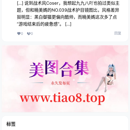
[…] 说到战术风Coser，我想起九九八吖也拍过类似主
题，但和曉美媽的NO.039战术护目镜图比，风格差异
挺明显：黑白御猫更偏向酷帅，而曉美媽这次多了点
“游戏结束后的疲惫感”。 […]
回复
0
0
标签