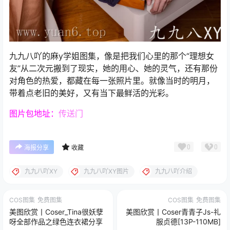
九九八吖的麻y学姐图集，像是把我们心里的那个“理想女
友”从二次元搬到了现实，她的用心、她的灵气，还有那份
对角色的热爱，都藏在每一张照片里。就像当时的明月，
带着点老旧的美好，又有当下最鲜活的光彩。
图片包地址：
传送门
0
0
海报分享
收藏
九九八吖XY
九九八吖XY图片
九九八吖介绍
COS图集
免费图集
COS图集
免费图集
美图欣赏丨Coser_Tina很妖孽
美图欣赏丨Coser青青子Js-礼
呀全部作品之绿色连衣裙分享
服贞德[13P-110MB]