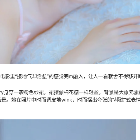
沈腾电影里“接地气却治愈”的感觉完m融入，让人一看就舍不得移开
airy身穿一袭粉色纱裙，裙摆像棉花糖一样轻盈，背景是大象元素
。她在照片中时而调皮地wink，时而摆出夸张的“郝建”式表