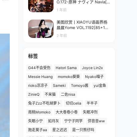
O.172-原神 ナヴィア Navia[5
8P-90.7M]
1 年前
美图欣赏丨XIAOYU语画界杨
晨晨Yome VOL.1192[85+1P
／673MB]
2 年前
标签
G44不会受伤
Hatori Sama
Joyce Lin2x
Messie Huang
momoko葵葵
Nyako喵子
rioko凉凉子
Sameki
Tomoyo酱
yui金鱼
ZinieQ
不呆猫
二佐nisa
兔子Zzz不吃胡萝卜
切切celia
半半子
南桃Momoko
大大卷卷小卷
失眠冲剂
失眠小宁
如月灰
宁宁子同学
弥音音ww
抱走莫子aa
星之迟迟
是一只熊仔吗