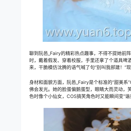
聊到阮邑_Fairy的精彩热点趣事，不得不提她前
时，戴着假发、穿着校服，手里还拿了个道具啤酒
来，干脆模仿沈腾的语气喊了句“别叫我郝建！”
身材和面貌方面，阮邑_Fairy是个标准的“甜美
佛会发光。她的脸蛋偏鹅蛋型，眼睛大而灵动，笑
色时像个小仙女，COS搞笑角色时又能瞬间变“