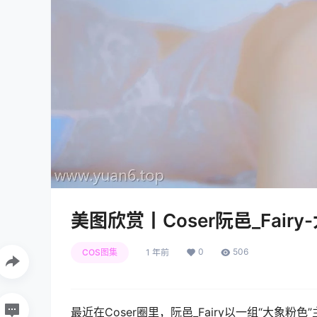
美图欣赏丨Coser阮邑_Fai
0
506
COS图集
1 年前
最近在Coser圈里，阮邑_Fairy以一组“大