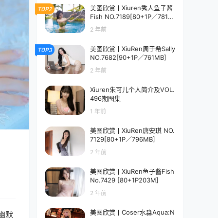
美图欣赏丨Xiuren秀人鱼子酱
TOP2
Fish NO.7189[80+1P／781M
B]
2 年前
美图欣赏丨XiuRen周于希Sally
TOP3
NO.7682[90+1P／761MB]
2 年前
Xiuren朱可儿个人简介及VOL.
496期图集
1 年前
美图欣赏丨XiuRen唐安琪 NO.
7129[80+1P／796MB]
2 年前
美图欣赏丨XiuRen鱼子酱Fish
No.7429 [80+1P203M]
2 年前
美图欣赏丨Coser水淼Aqua:N
幽默