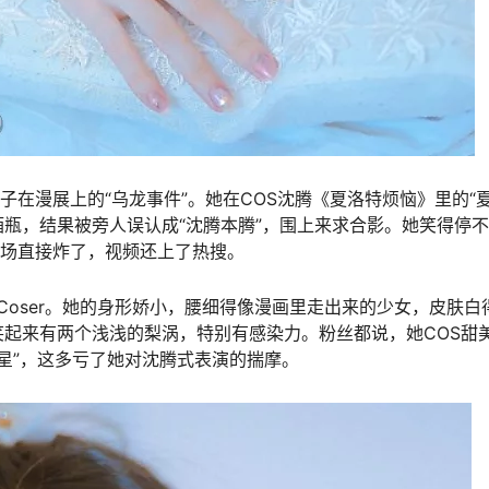
阵子在漫展上的“乌龙事件”。她在COS沈腾《夏洛特烦恼》里的“夏
瓶，结果被旁人误认成“沈腾本腾”，围上来求合影。她笑得停
现场直接炸了，视频还上了热搜。
系”Coser。她的身形娇小，腰细得像漫画里走出来的少女，皮肤白
起来有两个浅浅的梨涡，特别有感染力。粉丝都说，她COS甜
谐星”，这多亏了她对沈腾式表演的揣摩。