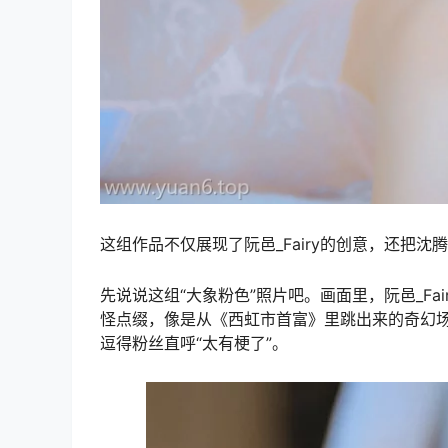
这组作品不仅展现了阮邑_Fairy的创意，还把
先说说这组“大象粉色”照片吧。画面里，阮邑_F
怪点缀，像是从《西虹市首富》里跳出来的奇幻场景
逗得粉丝直呼“太有梗了”。