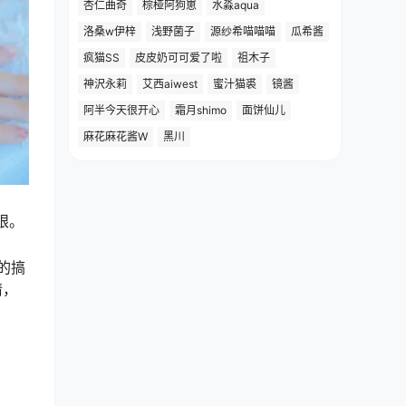
杏仁曲奇
棕桠阿狗崽
水淼aqua
洛桑w伊梓
浅野菌子
源纱希喵喵喵
瓜希酱
疯猫SS
皮皮奶可可爱了啦
祖木子
神沢永莉
艾西aiwest
蜜汁猫裘
镜酱
阿半今天很开心
霜月shimo
面饼仙儿
麻花麻花酱W
黑川
眼。
的搞
情，