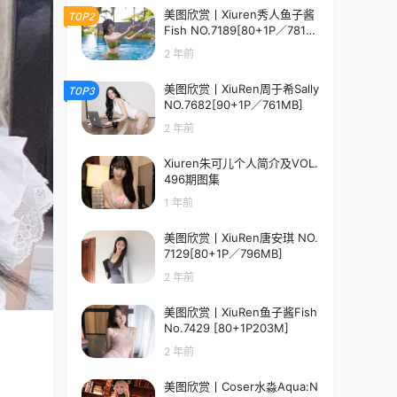
美图欣赏丨Xiuren秀人鱼子酱
TOP2
Fish NO.7189[80+1P／781M
B]
2 年前
美图欣赏丨XiuRen周于希Sally
TOP3
NO.7682[90+1P／761MB]
2 年前
Xiuren朱可儿个人简介及VOL.
496期图集
1 年前
美图欣赏丨XiuRen唐安琪 NO.
7129[80+1P／796MB]
2 年前
美图欣赏丨XiuRen鱼子酱Fish
No.7429 [80+1P203M]
2 年前
美图欣赏丨Coser水淼Aqua:N