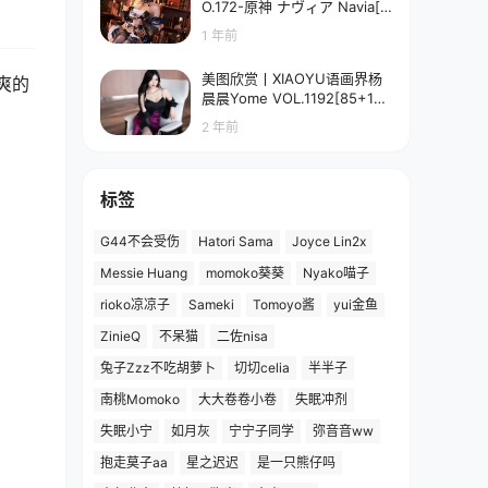
O.172-原神 ナヴィア Navia[5
8P-90.7M]
1 年前
美图欣赏丨XIAOYU语画界杨
爽的
晨晨Yome VOL.1192[85+1P
／673MB]
2 年前
标签
G44不会受伤
Hatori Sama
Joyce Lin2x
Messie Huang
momoko葵葵
Nyako喵子
rioko凉凉子
Sameki
Tomoyo酱
yui金鱼
ZinieQ
不呆猫
二佐nisa
兔子Zzz不吃胡萝卜
切切celia
半半子
南桃Momoko
大大卷卷小卷
失眠冲剂
失眠小宁
如月灰
宁宁子同学
弥音音ww
抱走莫子aa
星之迟迟
是一只熊仔吗