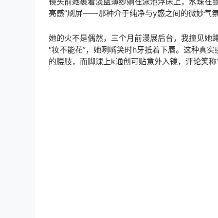
镜头前她裹着淡蓝薄纱躺在泳池浮床上，水珠在锁
亮感”刷屏——那种介于纯净与y惑之间的微妙气
她的火不是偶然，三个月前漫展后台，我撞见她
“妆不能花”，她咧嘴笑时h牙抵着下唇。这种真
的腰肢，而脚踝上k通创可贴意外入镜，评论笑称