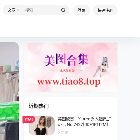
文章
登录
快速注册
近期热门
美图欣赏丨Xiuren秀人妲己_T
TOP1
oxic No.7427[60+1P112M]
2 年前