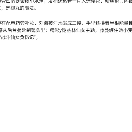
骨凹陷处聚成小水洼，发梢还粘着一片人造樱花，粉丝留言区被
氛，是柳丸的魔法。
蹲在配电箱旁补妆，刘海被汗水黏成三缕，手里还攥着半根能量
实感从后台蔓延到镜头里：精彩y期丛林仙女主题，藤蔓缠住她小
“战斗仙女负伤记”。