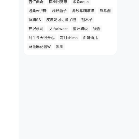
杏仁曲奇
棕桠阿狗崽
水淼aqua
洛桑w伊梓
浅野菌子
源纱希喵喵喵
瓜希酱
疯猫SS
皮皮奶可可爱了啦
祖木子
神沢永莉
艾西aiwest
蜜汁猫裘
镜酱
阿半今天很开心
霜月shimo
面饼仙儿
麻花麻花酱W
黑川