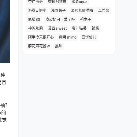
杏仁曲奇
棕桠阿狗崽
水淼aqua
洛桑w伊梓
浅野菌子
源纱希喵喵喵
瓜希酱
疯猫SS
皮皮奶可可爱了啦
祖木子
神沢永莉
艾西aiwest
蜜汁猫裘
镜酱
阿半今天很开心
霜月shimo
面饼仙儿
麻花麻花酱W
黑川
那种
而且
短袖？
市的
就觉