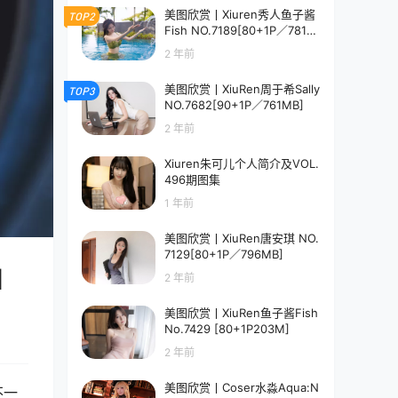
美图欣赏丨Xiuren秀人鱼子酱
TOP2
Fish NO.7189[80+1P／781M
B]
2 年前
美图欣赏丨XiuRen周于希Sally
TOP3
NO.7682[90+1P／761MB]
2 年前
Xiuren朱可儿个人简介及VOL.
496期图集
1 年前
美图欣赏丨XiuRen唐安琪 NO.
7129[80+1P／796MB]
]
2 年前
美图欣赏丨XiuRen鱼子酱Fish
No.7429 [80+1P203M]
2 年前
美图欣赏丨Coser水淼Aqua:N
不一