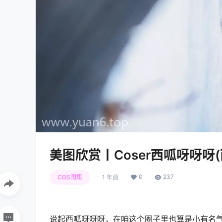
美图欣赏丨Coser西呱呀呀呀(
0
237
COS图集
1 年前
说起西呱呀呀呀，在咱这个圈子里也算是小有名