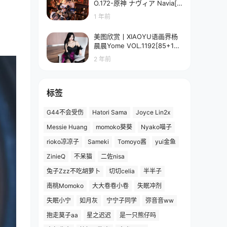
O.172-原神 ナヴィア Navia[5
8P-90.7M]
1 年前
美图欣赏丨XIAOYU语画界杨
晨晨Yome VOL.1192[85+1P
／673MB]
2 年前
标签
G44不会受伤
Hatori Sama
Joyce Lin2x
Messie Huang
momoko葵葵
Nyako喵子
rioko凉凉子
Sameki
Tomoyo酱
yui金鱼
ZinieQ
不呆猫
二佐nisa
兔子Zzz不吃胡萝卜
切切celia
半半子
南桃Momoko
大大卷卷小卷
失眠冲剂
失眠小宁
如月灰
宁宁子同学
弥音音ww
抱走莫子aa
星之迟迟
是一只熊仔吗