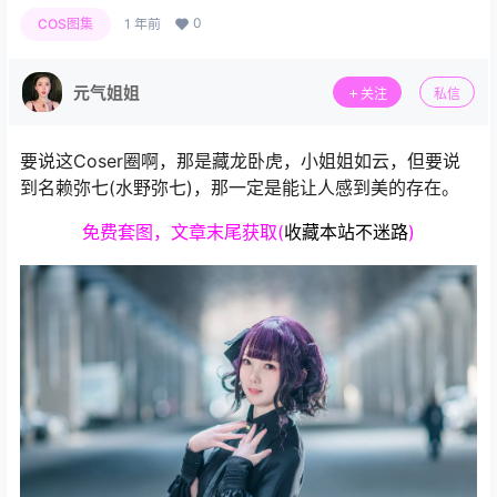
0
COS图集
1 年前
元气姐姐
关注
私信
要说这Coser圈啊，那是藏龙卧虎，小姐姐如云，但要说
到名赖弥七(水野弥七)，那一定是能让人感到美的存在。
免费套图，文章末尾获取(
收藏本站不迷路
)