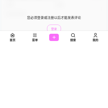
您必须登录或注册以后才能发表评论
登录
首页
菜单
搜索
我的
提交
美图欣赏丨Coser黑猫猫OvO:NO.031-
8 个月前
以津真天[15P-175MB] – 萌萌秀
Guest
[…] 与黑猫猫OvO的作品相比，我们可以看到另一位
Cosplayer名濑弥七的风格。虽然名濑弥七没有出现在
本组作品中，但她同样是一个善于通过细腻情感表达来
诠释角色的Cosplayer。两者虽风格各异，却有着相似
的内核——通过简洁而深刻的表现来打动人心。 […]
回复
0
0