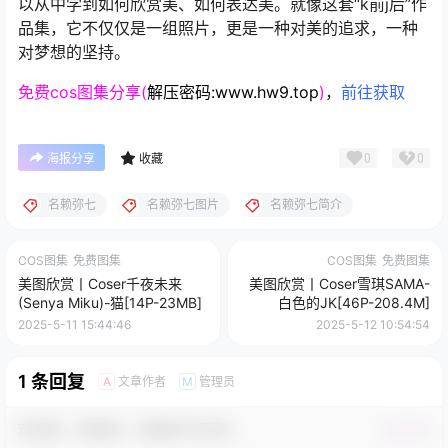
以从中学到如何欣赏美、如何表达美。就像这套“k前j后”作
品集，它不仅仅是一组照片，更是一种对美的追求，一种
对梦想的坚持。
免费cos图集分享(
解压密码:www.hw9.top
)
，
前往获取
0
0
海报分享
收藏
名赖弥七
名赖弥七图片
名赖弥七简介
COS图集
免费图集
COS图集
免费图集
美图欣赏丨Coser千夜未来
美图欣赏丨Coser雪琪SAMA-
(Senya Miku)-猫[14P-23MB]
白色的JK[46P-208.4M]
2025-5-11 15:44:46
2025-5-12 10:54:54
1 条回复
文章作者
管理员
A
M
欢迎您，新朋友，感谢参与互动！
确认修改