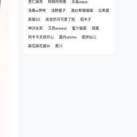
杏仁曲奇
棕桠阿狗崽
水淼aqua
洛桑w伊梓
浅野菌子
源纱希喵喵喵
瓜希酱
疯猫SS
皮皮奶可可爱了啦
祖木子
神沢永莉
艾西aiwest
蜜汁猫裘
镜酱
阿半今天很开心
霜月shimo
面饼仙儿
麻花麻花酱W
黑川