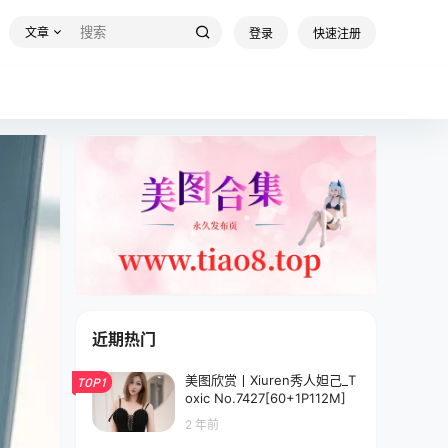
文章
登录
快速注册
近期热门
美图欣赏丨Xiuren秀人妲己_T
TOP1
oxic No.7427[60+1P112M]
2 年前