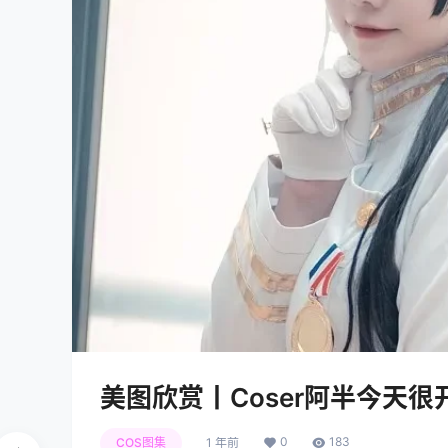
美图欣赏丨Coser阿半今天很开心
0
183
COS图集
1 年前