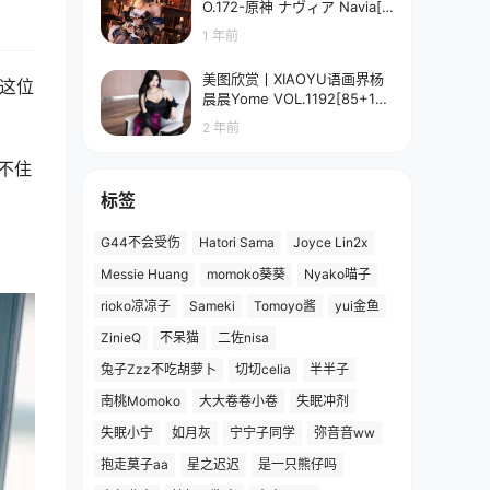
O.172-原神 ナヴィア Navia[5
8P-90.7M]
1 年前
美图欣赏丨XIAOYU语画界杨
这位
晨晨Yome VOL.1192[85+1P
／673MB]
2 年前
不住
标签
G44不会受伤
Hatori Sama
Joyce Lin2x
Messie Huang
momoko葵葵
Nyako喵子
rioko凉凉子
Sameki
Tomoyo酱
yui金鱼
ZinieQ
不呆猫
二佐nisa
兔子Zzz不吃胡萝卜
切切celia
半半子
南桃Momoko
大大卷卷小卷
失眠冲剂
失眠小宁
如月灰
宁宁子同学
弥音音ww
抱走莫子aa
星之迟迟
是一只熊仔吗