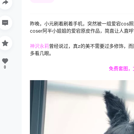
昨晚，小元刷着刷着手机，突然被一组爱宕cos
coser阿半小姐姐的爱宕原皮作品，简直让人直呼”
神沢永莉
曾经说过，真z的美不需要过多修饰，
多看几眼。
0
免费套图，