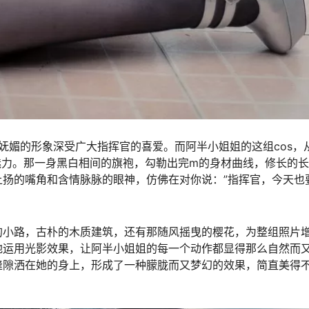
妩媚的形象深受广大指挥官的喜爱。而阿半小姐姐的这组cos，
魅力。那一身黑白相间的旗袍，勾勒出完m的身材曲线，修长的
扬的嘴角和含情脉脉的眼神，仿佛在对你说：”指挥官，今天也
的小路，古朴的木质建筑，还有那随风摇曳的樱花，为整组照片
地运用光影效果，让阿半小姐姐的每一个动作都显得那么自然而
缝隙洒在她的身上，形成了一种朦胧而又梦幻的效果，简直美得