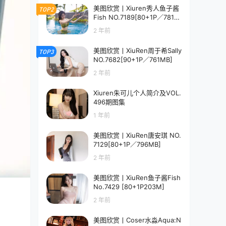
美图欣赏丨Xiuren秀人鱼子酱
TOP2
Fish NO.7189[80+1P／781M
B]
2 年前
美图欣赏丨XiuRen周于希Sally
TOP3
NO.7682[90+1P／761MB]
2 年前
Xiuren朱可儿个人简介及VOL.
496期图集
1 年前
美图欣赏丨XiuRen唐安琪 NO.
7129[80+1P／796MB]
2 年前
美图欣赏丨XiuRen鱼子酱Fish
No.7429 [80+1P203M]
2 年前
美图欣赏丨Coser水淼Aqua:N