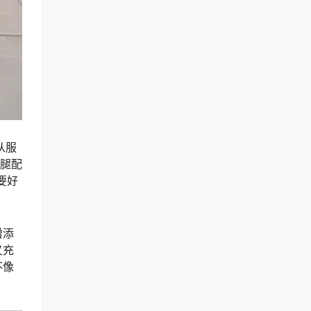
从服
长腿配
要好
增添
又充
不像