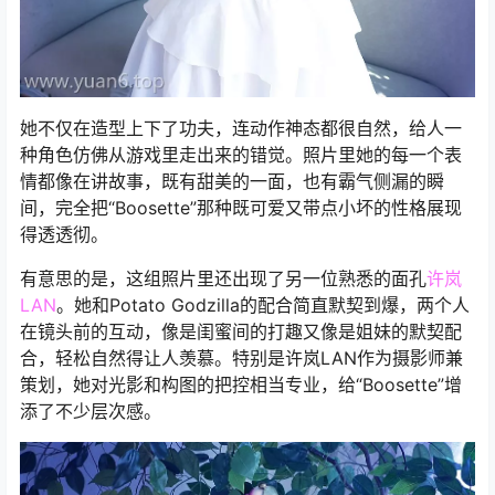
她不仅在造型上下了功夫，连动作神态都很自然，给人一
种角色仿佛从游戏里走出来的错觉。照片里她的每一个表
情都像在讲故事，既有甜美的一面，也有霸气侧漏的瞬
间，完全把“Boosette”那种既可爱又带点小坏的性格展现
得透透彻。
有意思的是，这组照片里还出现了另一位熟悉的面孔
许岚
LAN
。她和Potato Godzilla的配合简直默契到爆，两个人
在镜头前的互动，像是闺蜜间的打趣又像是姐妹的默契配
合，轻松自然得让人羡慕。特别是许岚LAN作为摄影师兼
策划，她对光影和构图的把控相当专业，给“Boosette”增
添了不少层次感。