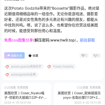
这次Potato Godzilla带来的“Boosette”摄影作品，绝对是
近期值得细细品味的一组佳作。无论你是游戏迷、摄影爱
好者，还是对女性角色的多元表达有兴趣的朋友，都能从
中找到共鸣。嗯，说了这么多，也希望你在欣赏这组美图
的时候，能感受到那份用心和温度。
免费cos图集分享(
解压密码:www.hw9.top
)
，
前往获取
0
0
海报分享
收藏
potato godzila其他名字
Potato Godzilla
potatogodzilla全果
COS图集
免费图集
COS图集
免费图集
美图欣赏丨Coser_Nyako喵
美图欣赏丨Coser_软妹摇摇乐
子-邻家的大姐姐[122P-4V-
yoyo-名取纱那[113P+2V-
355MB]
563.4M]
2025-4-19 19:37:06
2025-4-20 15:11:36