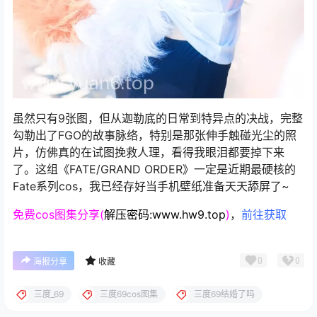
虽然只有9张图，但从迦勒底的日常到特异点的决战，完整
勾勒出了FGO的故事脉络，特别是那张伸手触碰光尘的照
片，仿佛真的在试图挽救人理，看得我眼泪都要掉下来
了。这组《FATE/GRAND ORDER》一定是近期最硬核的
Fate系列cos，我已经存好当手机壁纸准备天天舔屏了~
免费cos图集分享(
解压密码:www.hw9.top
)
，
前往获取
0
0
海报分享
收藏
三度_69
三度69cos图集
三度69结婚了吗