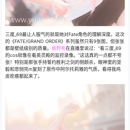
三度_69最让人服气的就是她对Fate角色的理解深度。这次
的《FATE/GRAND ORDER》系列虽然只有9张图，但张张
都是壁纸级别的质量。
鹿野希
在直播里说过：”看三度_69
的cos就像在看英灵殿的监控录像。”这话真的一点都不夸
张！特别是那张手持誓约胜利之剑的侧颜杀，眼神里的坚
毅和悲悯完m复刻了原作中阿尔托莉雅的气质，看得我鸡
皮疙瘩都起来了。