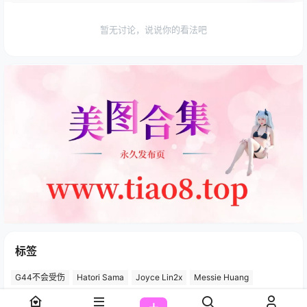
暂无讨论，说说你的看法吧
标签
G44不会受伤
Hatori Sama
Joyce Lin2x
Messie Huang
momoko葵葵
Nyako喵子
rioko凉凉子
Sameki
Tomoyo酱