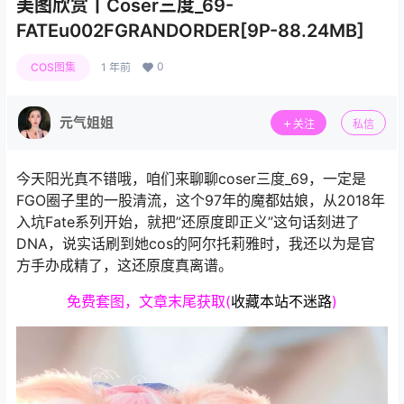
美图欣赏丨Coser三度_69-
FATEu002FGRANDORDER[9P-88.24MB]
0
COS图集
1 年前
元气姐姐
关注
私信
今天阳光真不错哦，咱们来聊聊coser三度_69，一定是
FGO圈子里的一股清流，这个97年的魔都姑娘，从2018年
入坑Fate系列开始，就把”还原度即正义”这句话刻进了
DNA，说实话刷到她cos的阿尔托莉雅时，我还以为是官
方手办成精了，这还原度真离谱。
免费套图，文章末尾获取(
收藏本站不迷路
)