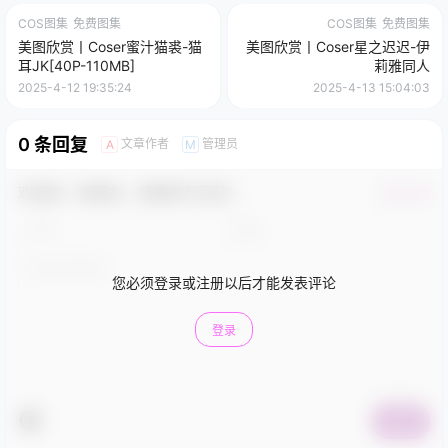
COS图集
免费图集
COS图集
免费图集
美图欣赏丨Coser蜜汁猫裘-猫
美图欣赏丨Coser星之迟迟-伊
耳JK[40P-110MB]
莉雅同人
2025-4-12 19:35:24
2025-4-13 15:04:03
0 条回复
文章作者
管理员
A
M
欢迎您，新朋友，感谢参与互动！
确认修改
您必须登录或注册以后才能发表评论
登录
提交