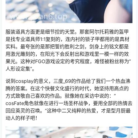
服装道具方面更是细节控的天堂。那套阿尔托莉雅的盔甲
是找专业道具师1:1复刻的，连内衬的锁子甲都用的是真材
实料。最夸张的是那把誓约胜利之剑，剑身上的铭文都是
用激光雕刻的，在阳光下会反射出和游戏里一模一样的效
果光。这种对FGO游戏设定的考究程度，难怪被粉丝称为”
人形设定集”。
说到cosplay的意义，三度_69的作品给了我们一个热血沸
腾的答案。在这个快餐文化盛行的时代，她坚持用高点的
方式致敬自己喜欢的作品。就像她在采访中说的：”
cosFate角色就像在进行一场圣杯战争，要用全部的热情去
回应英灵的召唤。”这种中二又纯粹的热爱，才是型月厨最
动人的样子吧！