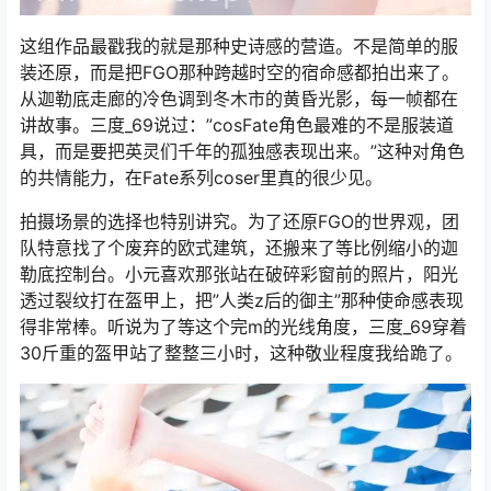
这组作品最戳我的就是那种史诗感的营造。不是简单的服
装还原，而是把FGO那种跨越时空的宿命感都拍出来了。
从迦勒底走廊的冷色调到冬木市的黄昏光影，每一帧都在
讲故事。三度_69说过：”cosFate角色最难的不是服装道
具，而是要把英灵们千年的孤独感表现出来。”这种对角色
的共情能力，在Fate系列coser里真的很少见。
拍摄场景的选择也特别讲究。为了还原FGO的世界观，团
队特意找了个废弃的欧式建筑，还搬来了等比例缩小的迦
勒底控制台。小元喜欢那张站在破碎彩窗前的照片，阳光
透过裂纹打在盔甲上，把”人类z后的御主”那种使命感表现
得非常棒。听说为了等这个完m的光线角度，三度_69穿着
30斤重的盔甲站了整整三小时，这种敬业程度我给跪了。