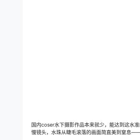
提到竞泳cos，大多数人脑海里浮现的可能是火l
什么叫”又纯又欲”。这组照片最绝的是选用了浅
里的薄荷汽水，清爽中带着微甜。
说起来，这种风格让人不禁联想到另一位擅长泳装