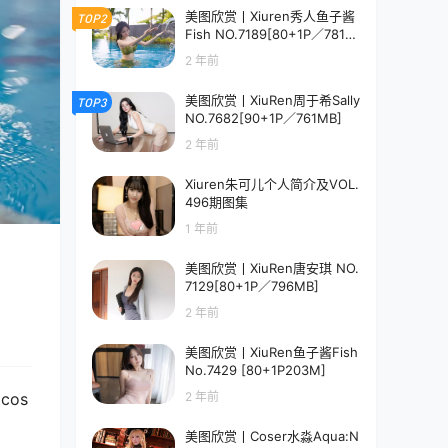
美图欣赏丨Xiuren秀人鱼子酱
TOP2
Fish NO.7189[80+1P／781M
B]
2 年前
美图欣赏丨XiuRen周于希Sally
TOP3
NO.7682[90+1P／761MB]
2 年前
Xiuren朱可儿个人简介及VOL.
496期图集
1 年前
美图欣赏丨XiuRen唐安琪 NO.
7129[80+1P／796MB]
2 年前
美图欣赏丨XiuRen鱼子酱Fish
No.7429 [80+1P203M]
os
2 年前
美图欣赏丨Coser水淼Aqua:N