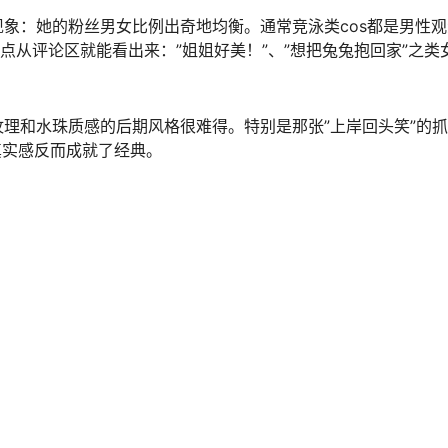
阳光活力的气息。
。有她擦头发时水滑落的瞬间，有从泳池爬上来时湿发贴在脸上
照片跳脱出了传统的”摆拍”范畴，多了几分真实的感染力。