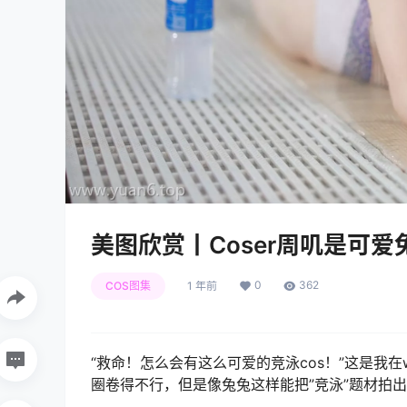
美图欣赏丨Coser周叽是可爱兔兔
0
362
COS图集
1 年前
“救命！怎么会有这么可爱的竞泳cos！”这是我
圈卷得不行，但是像兔兔这样能把”竞泳”题材拍