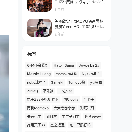
O.172-原神 ナヴィア Navia[5
8P-90.7M]
1 年前
美图欣赏丨XIAOYU语画界杨
晨晨Yome VOL.1192[85+1P
／673MB]
2 年前
标签
G44不会受伤
Hatori Sama
Joyce Lin2x
Messie Huang
momoko葵葵
Nyako喵子
rioko凉凉子
Sameki
Tomoyo酱
yui金鱼
ZinieQ
不呆猫
二佐nisa
兔子Zzz不吃胡萝卜
切切celia
半半子
南桃Momoko
大大卷卷小卷
失眠冲剂
失眠小宁
如月灰
宁宁子同学
弥音音ww
抱走莫子aa
星之迟迟
是一只熊仔吗