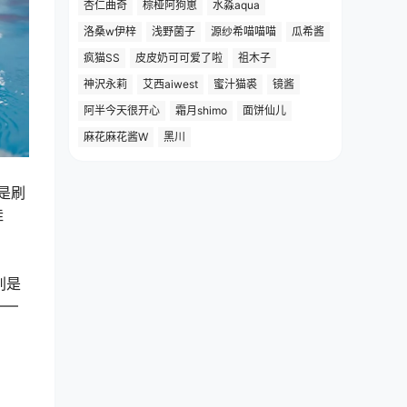
杏仁曲奇
棕桠阿狗崽
水淼aqua
洛桑w伊梓
浅野菌子
源纱希喵喵喵
瓜希酱
疯猫SS
皮皮奶可可爱了啦
祖木子
神沢永莉
艾西aiwest
蜜汁猫裘
镜酱
阿半今天很开心
霜月shimo
面饼仙儿
麻花麻花酱W
黑川
是刷
挂
别是
——