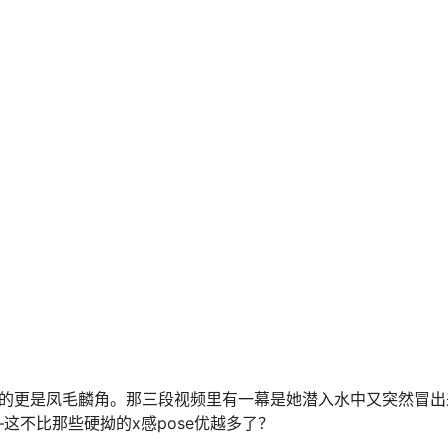
x感的画面。但兔兔这组作品偏偏走的是”清爽日系”路线，完m诠
蓝色调的泳装，配合她白皙的皮肤和粉色腮红，整体观感简直就
cos的
南桃Momoko
。不过相比Momoko的精致冷艳风，兔兔