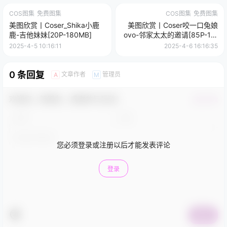
COS图集
免费图集
COS图集
免费图集
美图欣赏丨Coser_Shika小鹿
美图欣赏丨Coser咬一口兔娘
鹿-吉他妹妹[20P-180MB]
ovo-邻家太太的邀请[85P-1V-
715.7M]
2025-4-5 10:16:11
2025-4-6 16:16:35
0 条回复
文章作者
管理员
A
M
欢迎您，新朋友，感谢参与互动！
确认修改
您必须登录或注册以后才能发表评论
登录
提交