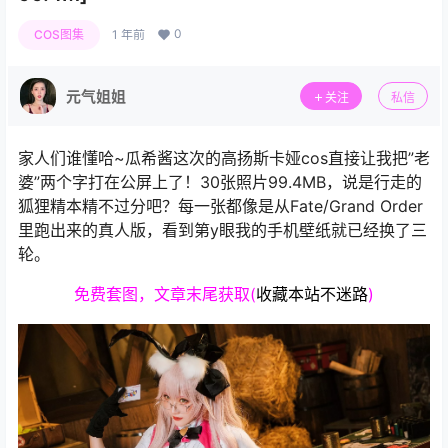
0
COS图集
1 年前
元气姐姐
关注
私信
家人们谁懂哈~瓜希酱这次的高扬斯卡娅cos直接让我把”老
婆”两个字打在公屏上了！30张照片99.4MB，说是行走的
狐狸精本精不过分吧？每一张都像是从Fate/Grand Order
里跑出来的真人版，看到第y眼我的手机壁纸就已经换了三
轮。
免费套图，文章末尾获取(
收藏本站不迷路
)