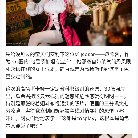
先给没见过的宝贝们安利下这位s仙coser——瓜希酱，作
为cos圈的”暗黑系御姐专业户”，她那双自带杀气的丹凤眼
和永远在线的女王气质，简直就是为高扬斯卡娅这类角色
量身定制的。
这次的高扬斯卡娅一定是教科书级别的还原，30张照片
里，瓜希酱把这只老狐狸的魅惑和危险感玩得明明白白。
特别是那张叼着烟斗俯视镜头的照片，眼里的三分讥笑七
分凉薄，害得我立刻回想起被主线剧情暴打的恐惧（擦
汗）。网友们纷纷表示：”这哪是cosplay，这根本是角色
本人穿越了吧？”