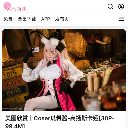
免费
合集下载
APP
发布页
美图欣赏丨Coser瓜希酱-高扬斯卡娅[30P-
99.4M]