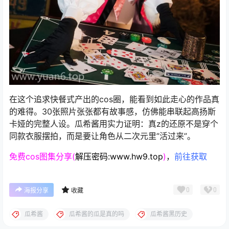
在这个追求快餐式产出的cos圈，能看到如此走心的作品真
的难得。30张照片张张都有故事感，仿佛能串联起高扬斯
卡娅的完整人设。瓜希酱用实力证明：真z的还原不是穿个
同款衣服摆拍，而是要让角色从二次元里”活过来”。
免费cos图集分享(
解压密码:www.hw9.top
)
，
前往获取
0
0
海报分享
收藏
瓜希酱
瓜希酱的瓜是真的吗
瓜希酱黑历史