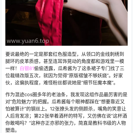
要说最绝的一定是那套红色服造型，从领口的金线刺绣到
腿环的皮革质感，甚至连耳饰晃动的角度都和游戏里一模
一样！
白银81
偷偷透露，瓜希酱为了这条裙子专门找了三
位裁缝改版五次，就因为觉得”原版褶皱不够妖娆”。好家
伙，这偏执程度，难怪粉丝都说她是”细节狂魔本魔”。
作为混迹cos圈多年的老油条，我发现这组作品最厉害的是
对”危险魅力”的把握。瓜希酱每个眼神都踩在”想要靠近又
怕被算计”的钢丝上。12张撩头发的侧颜杀，嘴角的笑意让
人后背发凉；第22张举着酒杯的特写，又仿佛在说”这杯酒
你敢喝吗？”这种亦正亦邪的张力，简直是教科书级的人物
塑造。