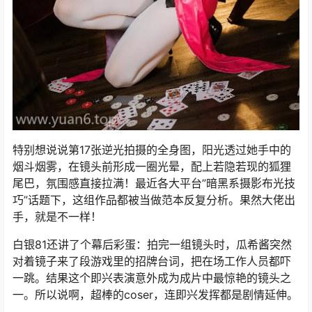
特别想说说第17张逆光拍摄的全身图，阳光透过她手中的
烟斗烟雾，在镜头前形成一圈光晕，配上若隐若现的狐狸
尾巴，氛围感直接拉满！最近各大平台”暗黑系摄影布光技
巧”话题下，这组作品都被当做范本反复分析。果然大佬出
手，就是不一样！
白银81还讲了个幕后彩蛋：拍完一组镜头时，瓜希酱突然
对着镜子来了段游戏里的招牌台词，把在场工作人员都吓
一跳。结果这个即兴表演意外成为成片中最惊艳的镜头之
一。所以说啊，超棒的coser，连即兴发挥都是剧情延伸。