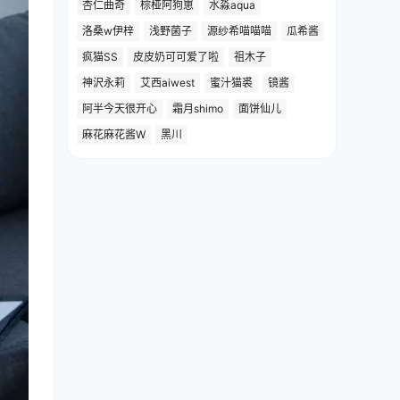
杏仁曲奇
棕桠阿狗崽
水淼aqua
洛桑w伊梓
浅野菌子
源纱希喵喵喵
瓜希酱
疯猫SS
皮皮奶可可爱了啦
祖木子
神沢永莉
艾西aiwest
蜜汁猫裘
镜酱
阿半今天很开心
霜月shimo
面饼仙儿
麻花麻花酱W
黑川