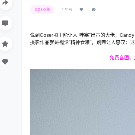
COS图集
1 年前
说到Coser圈里能让人“哇塞”出声的大佬，Can
摄影作品就是视觉“精神食粮”，刷完让人感叹：
免费套图，