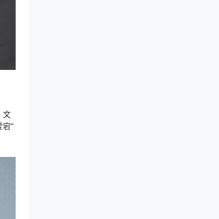
，文
爱宕”