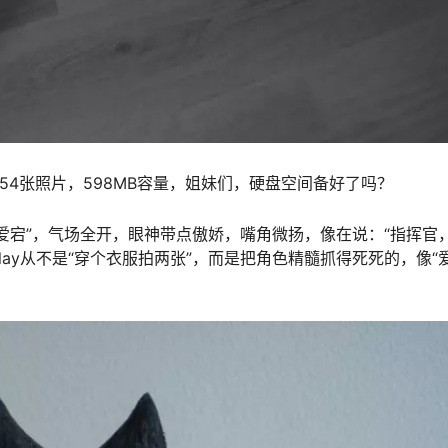
o》，54张照片，598MB容量，姐妹们，硬盘空间备好了吗？
爱宕”，气场全开，眼神带点傲娇，嘴角微扬，像在说：“指挥官
splay从不是“穿个衣服拍两张”，而是把角色精髓抓得死死的，像“