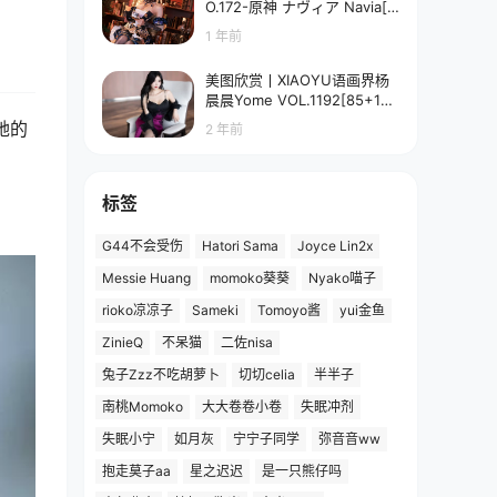
O.172-原神 ナヴィア Navia[5
8P-90.7M]
1 年前
美图欣赏丨XIAOYU语画界杨
晨晨Yome VOL.1192[85+1P
／673MB]
她的
2 年前
标签
G44不会受伤
Hatori Sama
Joyce Lin2x
Messie Huang
momoko葵葵
Nyako喵子
rioko凉凉子
Sameki
Tomoyo酱
yui金鱼
ZinieQ
不呆猫
二佐nisa
兔子Zzz不吃胡萝卜
切切celia
半半子
南桃Momoko
大大卷卷小卷
失眠冲剂
失眠小宁
如月灰
宁宁子同学
弥音音ww
抱走莫子aa
星之迟迟
是一只熊仔吗