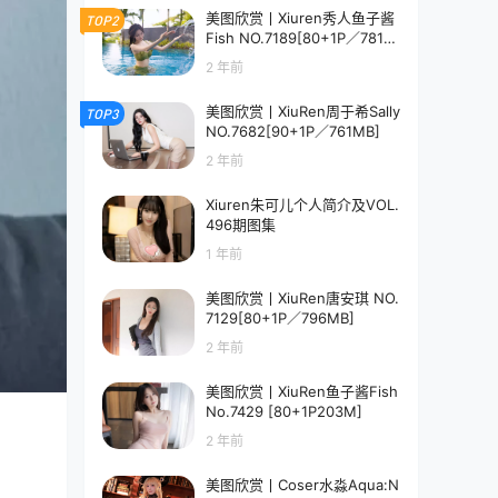
美图欣赏丨Xiuren秀人鱼子酱
TOP2
Fish NO.7189[80+1P／781M
B]
2 年前
美图欣赏丨XiuRen周于希Sally
TOP3
NO.7682[90+1P／761MB]
2 年前
Xiuren朱可儿个人简介及VOL.
496期图集
1 年前
美图欣赏丨XiuRen唐安琪 NO.
7129[80+1P／796MB]
2 年前
美图欣赏丨XiuRen鱼子酱Fish
No.7429 [80+1P203M]
2 年前
美图欣赏丨Coser水淼Aqua:N