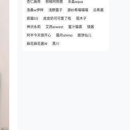
杏仁曲奇
棕桠阿狗崽
水淼aqua
洛桑w伊梓
浅野菌子
源纱希喵喵喵
瓜希酱
疯猫SS
皮皮奶可可爱了啦
祖木子
神沢永莉
艾西aiwest
蜜汁猫裘
镜酱
阿半今天很开心
霜月shimo
面饼仙儿
麻花麻花酱W
黑川