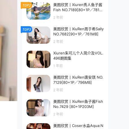
美图欣赏丨Xiuren秀人鱼子酱
TOP2
Fish NO.7189[80+1P／781M
B]
2 年前
美图欣赏丨XiuRen周于希Sally
TOP3
NO.7682[90+1P／761MB]
2 年前
Xiuren朱可儿个人简介及VOL.
496期图集
1 年前
美图欣赏丨XiuRen唐安琪 NO.
7129[80+1P／796MB]
2 年前
美图欣赏丨XiuRen鱼子酱Fish
No.7429 [80+1P203M]
2 年前
美图欣赏丨Coser水淼Aqua:N