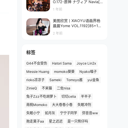
O.172-原神 ナヴィア Navia[5
8P-90.7M]
1 年前
美图欣赏丨XIAOYU语画界杨
晨晨Yome VOL.1192[85+1P
／673MB]
2 年前
标签
G44不会受伤
Hatori Sama
Joyce Lin2x
Messie Huang
momoko葵葵
Nyako喵子
rioko凉凉子
Sameki
Tomoyo酱
yui金鱼
ZinieQ
不呆猫
二佐nisa
兔子Zzz不吃胡萝卜
切切celia
半半子
南桃Momoko
大大卷卷小卷
失眠冲剂
失眠小宁
如月灰
宁宁子同学
弥音音ww
抱走莫子aa
星之迟迟
是一只熊仔吗