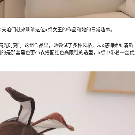
，今天咱们就来聊聊这位x感女王的作品和她的日常趣事。
的“高光时刻”。这组作品里，她尝试了多种风格，从x感御姐到清新
的是那套黑色蕾sn衣搭配红色高跟鞋的造型，x感中带着一丝优