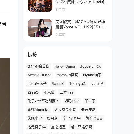
O.172-原神 ナヴィア Navia[5
8P-90.7M]
1 年前
美图欣赏丨XIAOYU语画界杨
自带
晨晨Yome VOL.1192[85+1P
／673MB]
2 年前
标签
G44不会受伤
Hatori Sama
Joyce Lin2x
Messie Huang
momoko葵葵
Nyako喵子
rioko凉凉子
Sameki
Tomoyo酱
yui金鱼
ZinieQ
不呆猫
二佐nisa
兔子Zzz不吃胡萝卜
切切celia
半半子
南桃Momoko
大大卷卷小卷
失眠冲剂
失眠小宁
如月灰
宁宁子同学
弥音音ww
抱走莫子aa
星之迟迟
是一只熊仔吗