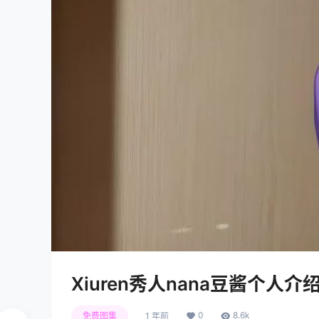
Xiuren秀人nana豆酱个人介
0
8.6k
免费图集
1 年前