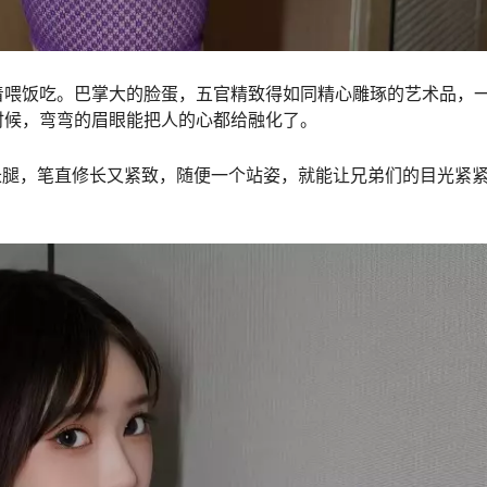
着喂饭吃。巴掌大的脸蛋，五官精致得如同精心雕琢的艺术品，
时候，弯弯的眉眼能把人的心都给融化了。
长腿，笔直修长又紧致，随便一个站姿，就能让兄弟们的目光紧