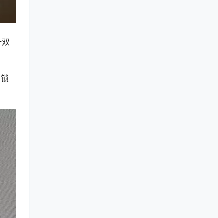
一双
紧锁