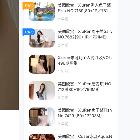
美图欣赏丨Xiuren秀人鱼子酱
TOP2
Fish NO.7189[80+1P／781M
B]
2 年前
美图欣赏丨XiuRen周于希Sally
TOP3
NO.7682[90+1P／761MB]
2 年前
Xiuren朱可儿个人简介及VOL.
496期图集
1 年前
美图欣赏丨XiuRen唐安琪 NO.
7129[80+1P／796MB]
2 年前
美图欣赏丨XiuRen鱼子酱Fish
No.7429 [80+1P203M]
2 年前
美图欣赏丨Coser水淼Aqua:N