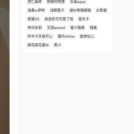
杏仁曲奇
棕桠阿狗崽
水淼aqua
洛桑w伊梓
浅野菌子
源纱希喵喵喵
瓜希酱
疯猫SS
皮皮奶可可爱了啦
祖木子
神沢永莉
艾西aiwest
蜜汁猫裘
镜酱
阿半今天很开心
霜月shimo
面饼仙儿
麻花麻花酱W
黑川