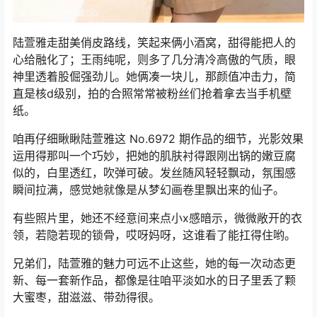
陆萱雅走甜美俏皮路线，笑起来俩小酒窝，甜得能把人的
心给融化了；王雨纯呢，则多了几分清冷高傲的气质，眼
神里透着股倔强劲儿。她俩凑一块儿，那颜值冲击力，简
直是核d级别，拍的合照常常被粉丝们抢着拿去当手机壁
纸。
咱再仔细瞅瞅陆萱雅这 No.6972 期作品的细节，光影效果
运用得那叫一个巧妙，把她的肌肤衬得跟刚出锅的嫩豆腐
似的，白里透红，吹弹可破。发丝随风轻轻飘动，氛围感
瞬间拉满，感觉她就像是从梦幻画卷里飘出来的仙子。
有些照片里，她还不经意间来点小x感暗示，微微敞开的衣
领，若隐若现的锁骨，哎呀妈呀，这谁看了能扛得住哟。
兄弟们，陆萱雅的魅力可远不止这些，她的每一次动态更
新、每一套新作品，都像是往咱平淡如水的日子里丢了颗
大蜜枣，甜滋滋、带劲得很。