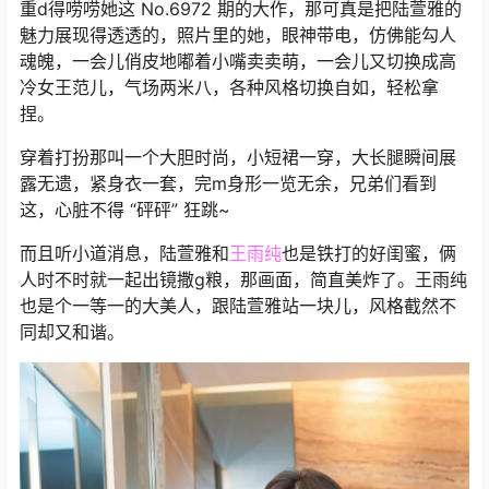
重d得唠唠她这 No.6972 期的大作，那可真是把陆萱雅的
魅力展现得透透的，照片里的她，眼神带电，仿佛能勾人
魂魄，一会儿俏皮地嘟着小嘴卖卖萌，一会儿又切换成高
冷女王范儿，气场两米八，各种风格切换自如，轻松拿
捏。
穿着打扮那叫一个大胆时尚，小短裙一穿，大长腿瞬间展
露无遗，紧身衣一套，完m身形一览无余，兄弟们看到
这，心脏不得 “砰砰” 狂跳~
而且听小道消息，陆萱雅和
王雨纯
也是铁打的好闺蜜，俩
人时不时就一起出镜撒g粮，那画面，简直美炸了。王雨纯
也是个一等一的大美人，跟陆萱雅站一块儿，风格截然不
同却又和谐。