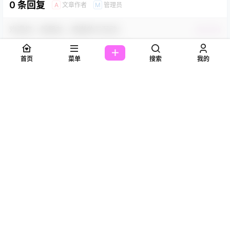
0 条回复
文章作者
管理员
A
M
欢迎您，新朋友，感谢参与互动！
确认修改
首页
菜单
搜索
我的
您必须登录或注册以后才能发表评论
登录
提交
暂无讨论，说说你的看法吧