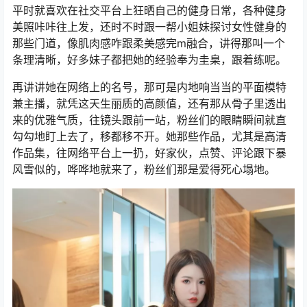
平时就喜欢在社交平台上狂晒自己的健身日常，各种健身
美照咔咔往上发，还时不时跟一帮小姐妹探讨女性健身的
那些门道，像肌肉感咋跟柔美感完m融合，讲得那叫一个
条理清晰，好多妹子都把她的经验奉为圭臬，跟着练呢。
再讲讲她在网络上的名号，那可是内地响当当的平面模特
兼主播，就凭这天生丽质的高颜值，还有那从骨子里透出
来的优雅气质，往镜头跟前一站，粉丝们的眼睛瞬间就直
勾勾地盯上去了，移都移不开。她那些作品，尤其是高清
作品集，往网络平台上一扔，好家伙，点赞、评论跟下暴
风雪似的，哗哗地就来了，粉丝们那是爱得死心塌地。