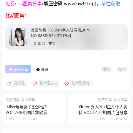
免费cos图集分享(
解压密码:www.hw9.top
)
，
前往获取
往期图集：
美图欣赏丨Xiuren秀人陆萱雅_Kim
NO.6869[82+1P717M]
2 年前
0
0
0
海报分享
收藏
陆萱雅
陆萱雅kim
陆萱雅是谁
免费图集
秀人图集
免费图集
秀人图集
IMiss蕾蕾醒了没是谁?
Xiuren秀人Yuki鱼儿个人资
VOL.768期图片集欣赏
料,VOL.5172期图片包分享
2025-1-8 13:23:47
2025-1-9 21:54:52