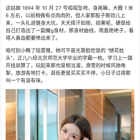
这姑娘 1994 年 10 月 27 号呱呱坠地，身高嘛，大概 1 米
6 左右，以前稍微有点肉肉的，但人家那股子狠劲儿上
来，一头扎进健身大坑，天天挥汗如雨，结果呢，硬是给
自己打造出了一副魔g身材，那身材曲线，简直绝绝子，看
得人鼻血都要喷出来了。
咱可别小瞧了陆萱雅，她可不是光靠脸吃饭的 “绣花枕
头”，正儿八经北京师范大学毕业的学霸一枚。学习上一路
开挂就算了，玩起来那也是相当溜，滑雪的时候风驰电
掣，旅游各地打卡，逛街更是买买买不停，小日子过得那
叫一个有滋有味。