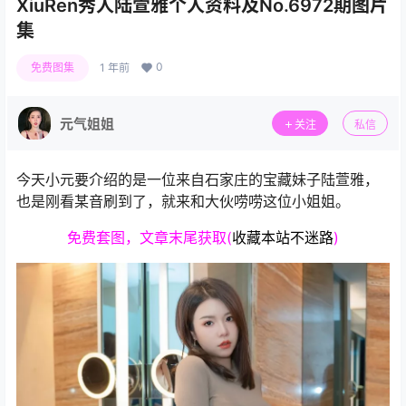
XiuRen秀人陆萱雅个人资料及No.6972期图片
集
0
免费图集
1 年前
元气姐姐
关注
私信
今天小元要介绍的是一位来自石家庄的宝藏妹子陆萱雅，
也是刚看某音刷到了，就来和大伙唠唠这位小姐姐。
免费套图，文章末尾获取(
收藏本站不迷路
)