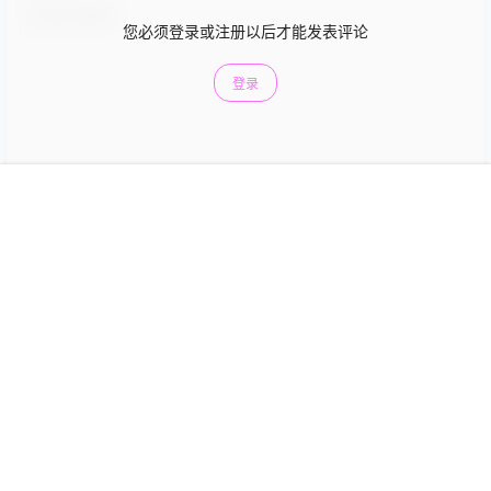
您必须登录或注册以后才能发表评论
登录
提交
首页
菜单
搜索
我的
Xiuren秀人田兮白个人简介及
1 年前
NO.7483期图集 – 萌萌秀
Guest
[…] 平时，田兮白和绮里嘉私下互动可多了去了，有回
俩人一起参加个小型聚会，那场面，堪称 “小姐姐大对
决”。绮里嘉也是个大美人，风格偏清冷高雅，和热情x
感的田兮白站一块儿，特别有看头。 […]
回复
0
0