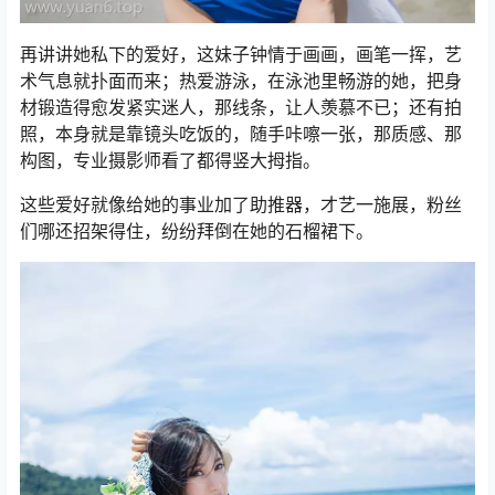
再讲讲她私下的爱好，这妹子钟情于画画，画笔一挥，艺
术气息就扑面而来；热爱游泳，在泳池里畅游的她，把身
材锻造得愈发紧实迷人，那线条，让人羡慕不已；还有拍
照，本身就是靠镜头吃饭的，随手咔嚓一张，那质感、那
构图，专业摄影师看了都得竖大拇指。
这些爱好就像给她的事业加了助推器，才艺一施展，粉丝
们哪还招架得住，纷纷拜倒在她的石榴裙下。