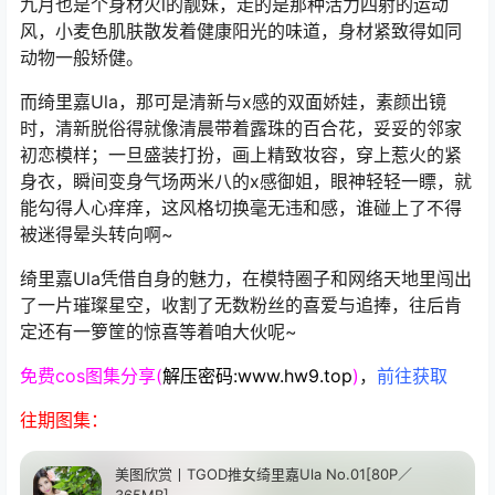
九月也是个身材火l的靓妹，走的是那种活力四射的运动
风，小麦色肌肤散发着健康阳光的味道，身材紧致得如同
动物一般矫健。
而绮里嘉Ula，那可是清新与x感的双面娇娃，素颜出镜
时，清新脱俗得就像清晨带着露珠的百合花，妥妥的邻家
初恋模样；一旦盛装打扮，画上精致妆容，穿上惹火的紧
身衣，瞬间变身气场两米八的x感御姐，眼神轻轻一瞟，就
能勾得人心痒痒，这风格切换毫无违和感，谁碰上了不得
被迷得晕头转向啊~
绮里嘉Ula凭借自身的魅力，在模特圈子和网络天地里闯出
了一片璀璨星空，收割了无数粉丝的喜爱与追捧，往后肯
定还有一箩筐的惊喜等着咱大伙呢~
免费cos图集分享(
解压密码:www.hw9.top
)
，
前往获取
往期图集：
美图欣赏丨TGOD推女绮里嘉Ula No.01[80P／