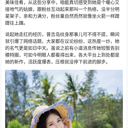
美味佳肴，从这些分享中，咱能真切感受到她是个暖心又
接地气的姑娘，跟粉丝互动起来那叫一个热络，没半分明
星架子，亲和力满分，粉丝量自然而然就像坐火箭一样蹭
蹭往上蹿。
说起她走红的经历，普吉岛纹身那事儿可不得不提，瞬间
就引爆了网络话题，大家都在议论纷纷，这热度一炒，她
的名气更是如日中天。虽说之前有小道消息传她短暂告别
模特圈，可如今明眼人都看得出来，各大平台上到处都是
她的新作，活跃度爆表，压根就没停下前进的脚步。