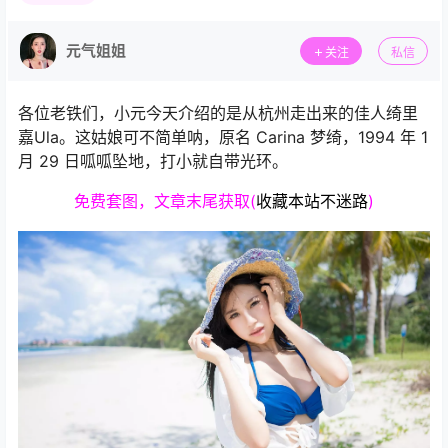
元气姐姐
关注
私信
各位老铁们，小元今天介绍的是从杭州走出来的佳人绮里
嘉Ula。这姑娘可不简单呐，原名 Carina 梦绮，1994 年 1
月 29 日呱呱坠地，打小就自带光环。
免费套图，文章末尾获取(
收藏本站不迷路
)