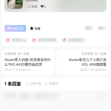
365MB]
2 年前
0
0
0
海报分享
收藏
绮里嘉Ula
绮里嘉无删减
绮里嘉退役
免费图集
秀人图集
免费图集
秀人图集
Xiuren秀人抖娘-利世真名叫什
Xiuren朱可儿个人简介及
么?NO.4430期作品欣赏
VOL.496期图集
2025-1-5 19:49:42
2025-1-6 18:35:44
1 条回复
文章作者
管理员
A
M
欢迎您，新朋友，感谢参与互动！
确认修改