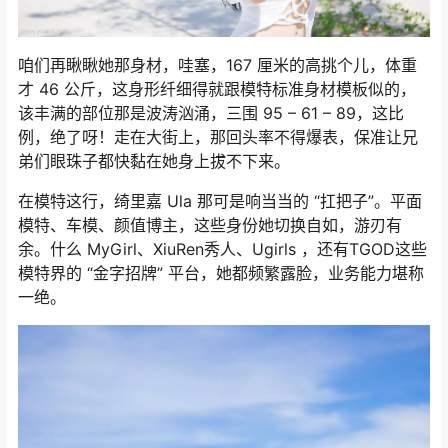
咱们再瞅瞅她那身材，哇塞，167 厘米的高挑个儿，体重
才 46 公斤，这身形纤细得就跟模特标准身材模板似的，
该丰满的部位那是波涛汹涌，三围 95 – 61 – 89，这比
例，绝了呀！走在大街上，那回头率不得爆表，保准让兄
弟们眼珠子都快黏在她身上拔不下来。
在模特这行，绮里嘉 Ula 那可是响当当的 “扛把子”。平面
模特、车模、颜值博主，这些身份她切换自如，游刃有
余。什么 MyGirl、XiuRen秀人、Ugirls ，还有TGOD这些
模特界的 “金字招牌” 平台，她都频繁露脸，业务能力堪称
一绝。