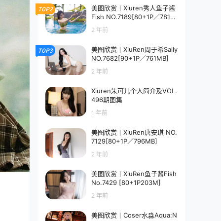
美图欣赏丨Xiuren秀人鱼子酱
TOP2
Fish NO.7189[80+1P／781M
B]
2 年前
美图欣赏丨XiuRen周于希Sally
TOP3
NO.7682[90+1P／761MB]
2 年前
Xiuren朱可儿个人简介及VOL.
496期图集
1 年前
美图欣赏丨XiuRen唐安琪 NO.
7129[80+1P／796MB]
2 年前
美图欣赏丨XiuRen鱼子酱Fish
No.7429 [80+1P203M]
2 年前
美图欣赏丨Coser水淼Aqua:N