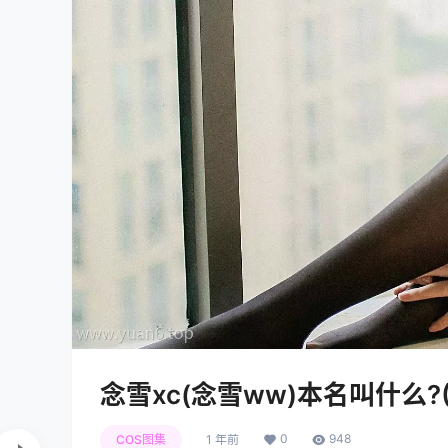
念雪xc(念雪ww)本名叫什么
0
948
COS图集
1 年前