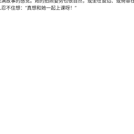
人心动，清新的底妆配上粉n的腮红，整个人都散发着青春气息。
充满故事的感觉。她的拍照姿势也很自然，或坐在窗边、或倚靠
忍不住想：“真想和她一起上课呀！”