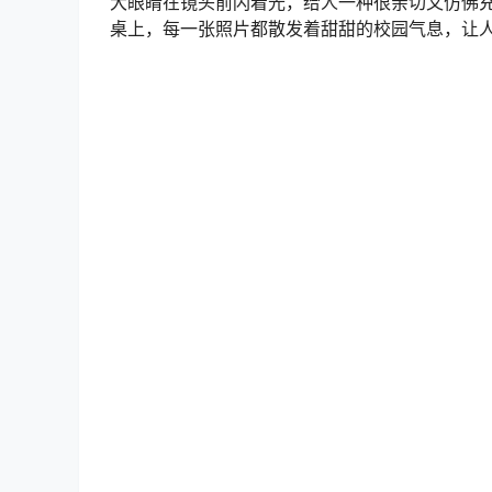
在为她喝彩哟。
在这组“等你下课”的作品中，念雪的妆容尤其让
大眼睛在镜头前闪着光，给人一种很亲切又仿佛
桌上，每一张照片都散发着甜甜的校园气息，让人