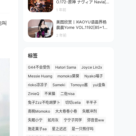
O.172-原神 ナヴィア Navia[5
8P-90.7M]
1 年前
美图欣赏丨XIAOYU语画界杨
也叫
晨晨Yome VOL.1192[85+1P
／673MB]
2 年前
标签
G44不会受伤
Hatori Sama
Joyce Lin2x
Messie Huang
momoko葵葵
Nyako喵子
rioko凉凉子
Sameki
Tomoyo酱
yui金鱼
ZinieQ
不呆猫
二佐nisa
兔子Zzz不吃胡萝卜
切切celia
半半子
南桃Momoko
大大卷卷小卷
失眠冲剂
失眠小宁
如月灰
宁宁子同学
弥音音ww
抱走莫子aa
星之迟迟
是一只熊仔吗