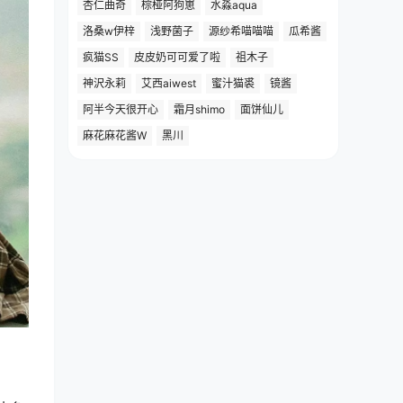
杏仁曲奇
棕桠阿狗崽
水淼aqua
洛桑w伊梓
浅野菌子
源纱希喵喵喵
瓜希酱
疯猫SS
皮皮奶可可爱了啦
祖木子
神沢永莉
艾西aiwest
蜜汁猫裘
镜酱
阿半今天很开心
霜月shimo
面饼仙儿
麻花麻花酱W
黑川