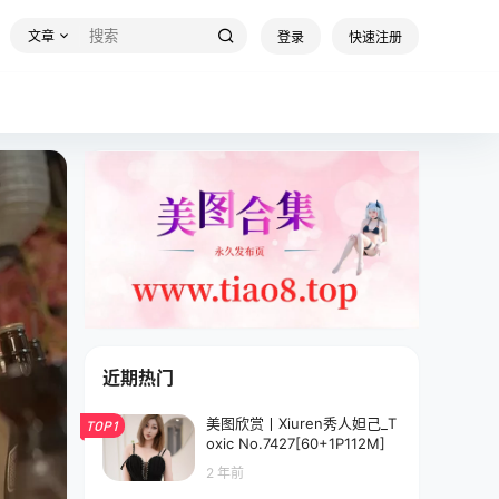
文章
登录
快速注册
近期热门
美图欣赏丨Xiuren秀人妲己_T
TOP1
oxic No.7427[60+1P112M]
2 年前