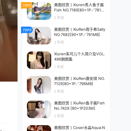
美图欣赏丨Xiuren秀人鱼子酱
TOP2
Fish NO.7189[80+1P／781M
B]
2 年前
美图欣赏丨XiuRen周于希Sally
TOP3
NO.7682[90+1P／761MB]
2 年前
Xiuren朱可儿个人简介及VOL.
496期图集
1 年前
美图欣赏丨XiuRen唐安琪 NO.
7129[80+1P／796MB]
2 年前
美图欣赏丨XiuRen鱼子酱Fish
No.7429 [80+1P203M]
2 年前
美图欣赏丨Coser水淼Aqua:N