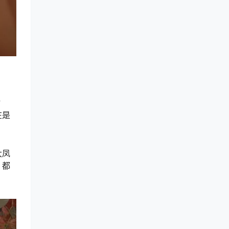
裙
在是
大凤
，都