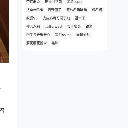
杏仁曲奇
棕桠阿狗崽
水淼aqua
洛桑w伊梓
浅野菌子
源纱希喵喵喵
瓜希酱
疯猫SS
皮皮奶可可爱了啦
祖木子
神沢永莉
艾西aiwest
蜜汁猫裘
镜酱
阿半今天很开心
霜月shimo
面饼仙儿
麻花麻花酱W
黑川
爱
的召