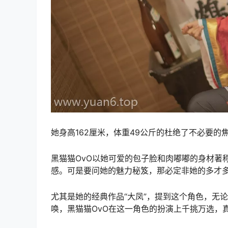
她身高162厘米，体重49公斤的杜绝了不必要
黑猫猫OvO以她可爱的包子脸和肉嘟嘟的身材著称
感。可是要问她的魅力秘笈，那必定非她的多才
尤其是她的经典作品“大凤”，提到这个角色，无
唤，黑猫猫OvO在这一角色的扮演上千挑万选，真