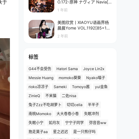
跃于
O.172-原神 ナヴィア Navia[5
8P-90.7M]
1 年前
美图欣赏丨XIAOYU语画界杨
晨晨Yome VOL.1192[85+1P
／673MB]
2 年前
标签
G44不会受伤
Hatori Sama
Joyce Lin2x
Messie Huang
momoko葵葵
Nyako喵子
rioko凉凉子
Sameki
Tomoyo酱
yui金鱼
ZinieQ
不呆猫
二佐nisa
兔子Zzz不吃胡萝卜
切切celia
半半子
南桃Momoko
大大卷卷小卷
失眠冲剂
失眠小宁
如月灰
宁宁子同学
弥音音ww
抱走莫子aa
星之迟迟
是一只熊仔吗