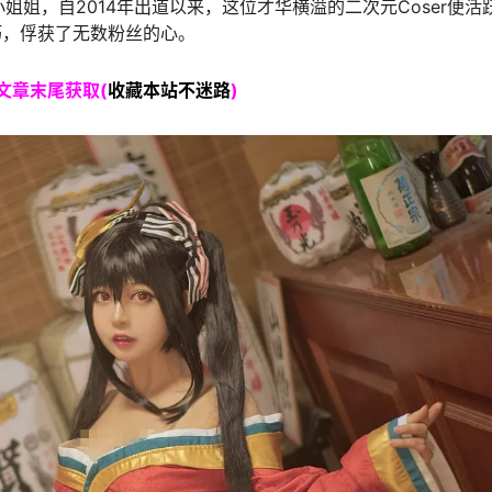
姐姐，自2014年出道以来，这位才华横溢的二次元Coser便活
技巧，俘获了无数粉丝的心。
文章末尾获取(
收藏本站不迷路
)