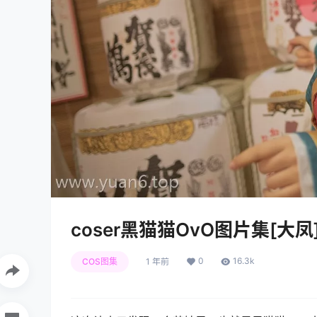
coser黑猫猫OvO图片集[大凤
0
16.3k
COS图集
1 年前