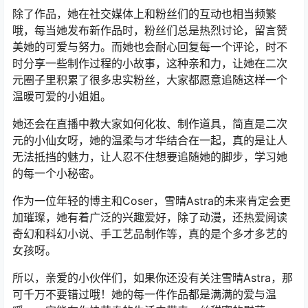
除了作品，她在社交媒体上和粉丝们的互动也相当频繁
哦，每当她发布新作品时，粉丝们总是热烈讨论，留言赞
美她的可爱与努力。而她也会耐心回复每一个评论，时不
时分享一些制作过程的小故事，这种亲和力，让她在二次
元圈子里积累了很多忠实粉丝，大家都愿意追随这样一个
温暖可爱的小姐姐。
她还会在直播中教大家如何化妆、制作道具，简直是二次
元的小仙女呀，她的温柔与才华结合在一起，真的是让人
无法抵挡的魅力，让人忍不住想要追随她的脚步，学习她
的每一个小秘密。
作为一位年轻的博主和Coser，雪晴Astra的未来肯定会更
加璀璨，她有着广泛的兴趣爱好，除了动漫，还热爱阅读
奇幻和科幻小说、手工艺品制作等，真的是个多才多艺的
女孩呀。
所以，亲爱的小伙伴们，如果你还没有关注雪晴Astra，那
可千万不要错过哦！她的每一件作品都是满满的爱与温