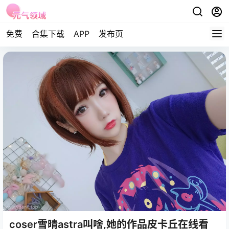
免费
合集下载
APP
发布页
coser雪晴astra叫啥,她的作品皮卡丘在线看