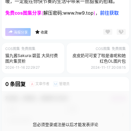
暖，一定能在你快节奏的生活中带来一丝甜蜜的慰藉。
免费cos图集分享
(
解压密码:www.hw9.top
)
，
前往获取
海报分享
收藏
COS图集
免费图集
COS图集
免费图集
猫九酱Sakura:碧蓝 大凤付费
皮皮奶可可爱了啦是谁呢和她
图片集赏析
红色OL图片包
2024-11-16 22:29:27
2024-11-17 20:08:15
0 条回复
文章作者
管理员
A
M
欢迎您，新朋友，感谢参与互动！
确认修改
您必须登录或注册以后才能发表评论