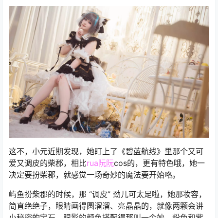
这不，小元近期发现，她盯上了《碧蓝航线》里那个又可
爱又调皮的柴郡，相比
rua阮阮
cos的，更有特色哦，她一
决定要扮柴郡，就感觉一场奇妙的魔法要开始咯。
屿鱼扮柴郡的时候，那 “调皮” 劲儿可太足啦，她那妆容，
简直绝绝子，眼睛画得圆溜溜、亮晶晶的，就像两颗会讲
小秘密的宝石，眼影的颜色搭配得那叫一个妙，粉色和紫