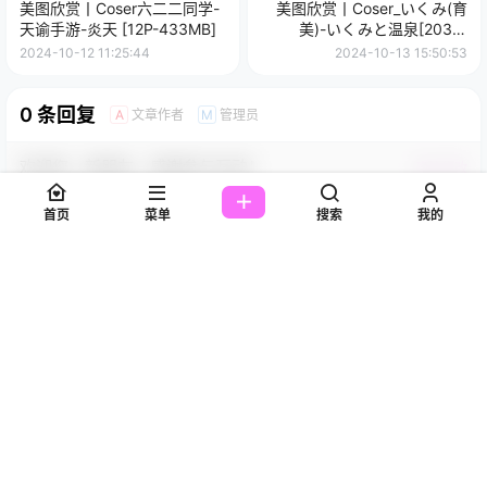
美图欣赏丨Coser六二二同学-
美图欣赏丨Coser_いくみ(育
天谕手游-炎天 [12P-433MB]
美)-いくみと温泉[203P-
391.4M]
2024-10-12 11:25:44
2024-10-13 15:50:53
0 条回复
文章作者
管理员
A
M
欢迎您，新朋友，感谢参与互动！
确认修改
首页
菜单
搜索
我的
您必须登录或注册以后才能发表评论
登录
提交