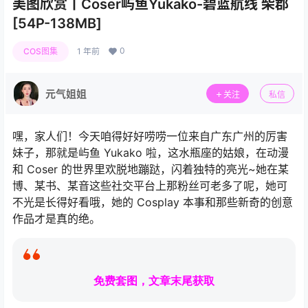
美图欣赏丨Coser屿鱼Yukako-碧蓝航线 柴郡
[54P-138MB]
0
COS图集
1 年前
元气姐姐
关注
私信
嘿，家人们！今天咱得好好唠唠一位来自广东广州的厉害
妹子，那就是屿鱼 Yukako 啦，这水瓶座的姑娘，在动漫
和 Coser 的世界里欢脱地蹦跶，闪着独特的亮光~她在某
博、某书、某音这些社交平台上那粉丝可老多了呢，她可
不光是长得好看哦，她的 Cosplay 本事和那些新奇的创意
作品才是真的绝。
免费套图，文章末尾获取