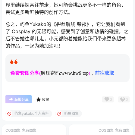
界里继续探索往前走，她可能会挑战更多不一样的角色，
尝试更多新鲜独特的创作方法。
总之，屿鱼Yukako的《碧蓝航线 柴郡》，它让我们看到
了 Cosplay 的无限可能，感受到了创意和热情的碰撞，之
后不管她往哪儿走，小元都盼着她能给我们带来更多超棒
的作品，一起为她加油吧！
免费套图分享
(
解压密码:www.hw9.top
)
，
前往获取
0
0
海报分享
收藏
屿鱼yukako个人资料
屿鱼图集
COS图集
免费图集
COS图集
免费图集