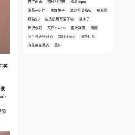
杏仁曲奇
棕桠阿狗崽
水淼aqua
洛桑w伊梓
浅野菌子
源纱希喵喵喵
瓜希酱
疯猫SS
皮皮奶可可爱了啦
祖木子
神沢永莉
艾西aiwest
蜜汁猫裘
镜酱
阿半今天很开心
霜月shimo
面饼仙儿
麻花麻花酱W
黑川
声笑
是很
作品。
得像