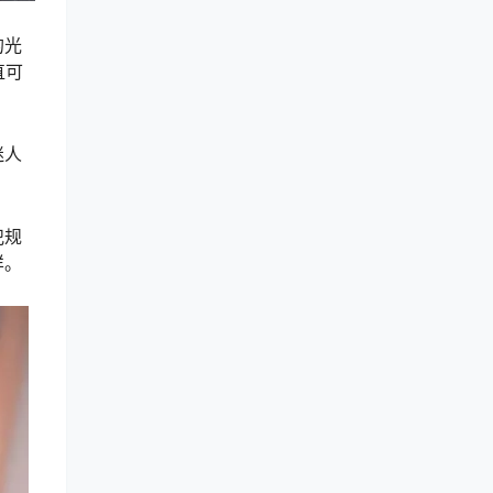
的光
直可
迷人
犯规
样。