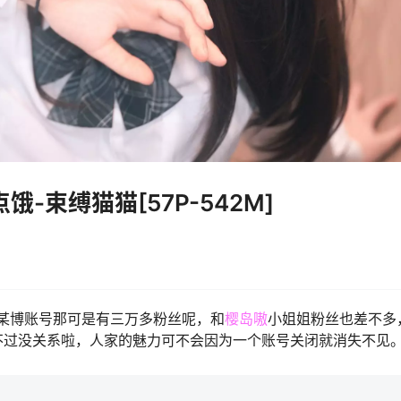
饿-束缚猫猫[57P-542M]
的某博账号那可是有三万多粉丝呢，和
樱岛嗷
小姐姐粉丝也差不多
不过没关系啦，人家的魅力可不会因为一个账号关闭就消失不见