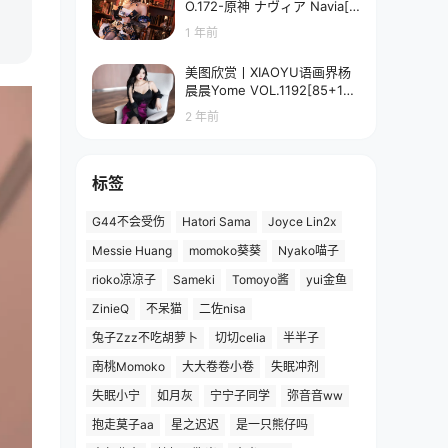
O.172-原神 ナヴィア Navia[5
8P-90.7M]
1 年前
美图欣赏丨XIAOYU语画界杨
晨晨Yome VOL.1192[85+1P
／673MB]
2 年前
标签
G44不会受伤
Hatori Sama
Joyce Lin2x
Messie Huang
momoko葵葵
Nyako喵子
rioko凉凉子
Sameki
Tomoyo酱
yui金鱼
ZinieQ
不呆猫
二佐nisa
兔子Zzz不吃胡萝卜
切切celia
半半子
南桃Momoko
大大卷卷小卷
失眠冲剂
失眠小宁
如月灰
宁宁子同学
弥音音ww
抱走莫子aa
星之迟迟
是一只熊仔吗