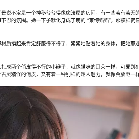
背景说不定是一个神秘兮兮得像魔法屋的房间，有一些若有若无
下巴的氛围。她一下子就化身成了萌的 “束缚猫猫”，那模样简
那材质摸起来肯定舒服得不得了，紧紧地贴着她的身体，把她那
么扎成两个俏皮得不行的小辫子，就像猫咪的耳朵一样，可爱到
丝古灵精怪的俏皮，又有着一种别样的迷人魅力，就像会放电一