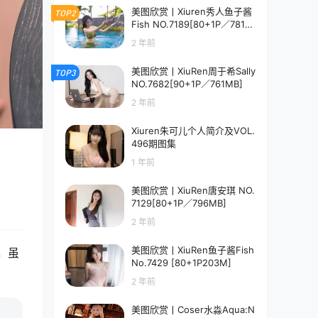
美图欣赏丨Xiuren秀人鱼子酱
TOP2
Fish NO.7189[80+1P／781M
B]
2 年前
美图欣赏丨XiuRen周于希Sally
TOP3
NO.7682[90+1P／761MB]
2 年前
Xiuren朱可儿个人简介及VOL.
496期图集
1 年前
美图欣赏丨XiuRen唐安琪 NO.
7129[80+1P／796MB]
2 年前
美图欣赏丨XiuRen鱼子酱Fish
，虽
No.7429 [80+1P203M]
。
2 年前
美图欣赏丨Coser水淼Aqua:N