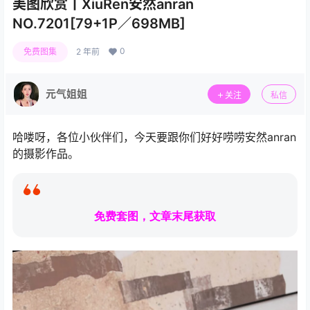
美图欣赏丨XiuRen安然anran
NO.7201[79+1P／698MB]
0
免费图集
2 年前
元气姐姐
关注
私信
哈喽呀，各位小伙伴们，今天要跟你们好好唠唠安然anran
的摄影作品。
免费套图，文章末尾获取