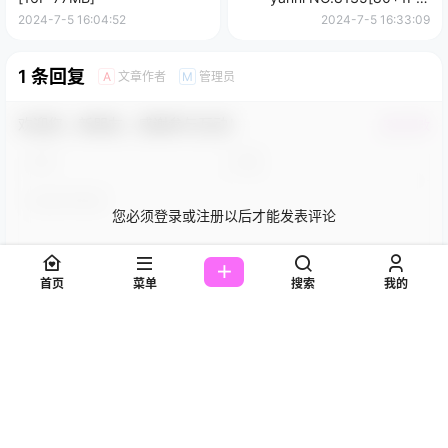
599MB]
2024-7-5 16:04:52
2024-7-5 16:33:09
1 条回复
文章作者
管理员
A
M
欢迎您，新朋友，感谢参与互动！
确认修改
您必须登录或注册以后才能发表评论
登录
首页
菜单
搜索
我的
提交
Xiuren雪糕CiCi资料介绍及NO.7228
1 年前
期图片集 – 萌萌秀
Guest