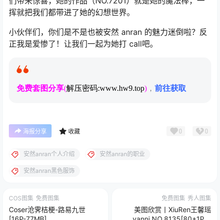
们带来惊喜，她的作品（NO.7201）就是她的魔法棒，一
挥就把我们都带进了她的幻想世界。
小伙伴们，你们是不是也被安然 anran 的魅力迷倒啦？反
正我是爱惨了！让我们一起为她打 call吧。
免费套图分享
(
解压密码:www.hw9.top
)
，
前往获取
0
0
海报分享
收藏
安然anran个人介绍
安然anran的职业
安然anran黑色服饰
COS图集
免费图集
免费图集
秀人图集
Coser沧霁桔梗-路易九世
美图欣赏丨XiuRen王馨瑶
[16P-77MB]
yanni NO.8135[80+1P／