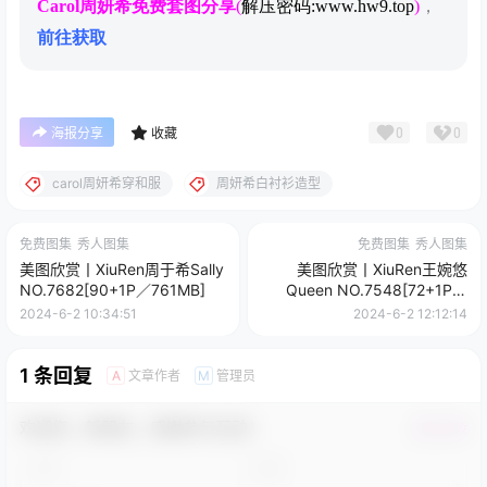
Carol周妍希免费套图分享
(
解压密码:www.hw9.top
)
，
前往获取
0
0
海报分享
收藏
carol周妍希穿和服
周妍希白衬衫造型
免费图集
秀人图集
免费图集
秀人图集
美图欣赏丨XiuRen周于希Sally
美图欣赏丨XiuRen王婉悠
NO.7682[90+1P／761MB]
Queen NO.7548[72+1P／
767MB]
2024-6-2 10:34:51
2024-6-2 12:12:14
1 条回复
文章作者
管理员
A
M
欢迎您，新朋友，感谢参与互动！
确认修改