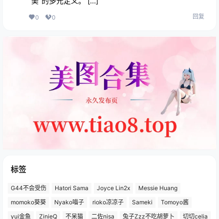
“美”的多元定义。 […]
回复
0
0
标签
G44不会受伤
Hatori Sama
Joyce Lin2x
Messie Huang
momoko葵葵
Nyako喵子
rioko凉凉子
Sameki
Tomoyo酱