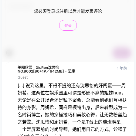
您必须登录或注册以后才能发表评论
登录
提交
美图欣赏丨XiuRen沈思怡
1 年前
NO.8002[80+1P／642MB] - 艺库
Guest
[…] 说到这里，不得不提的还有沈思怡的好闺蜜——周
妍希。这两位在娱乐圈里可谓是形影不离的姐妹hua，
无论是在公开场合还是私下聚会，总能看到她们互相扶
持的身影。周妍希，同样是模特出身，后来转型成为一
名时尚博主，她的穿搭技巧和美妆心得，让无数粉丝趋
之若鹜。沈思怡和周妍希，一个是T台上的璀璨明星，
一个是屏幕前的时尚导师，她们用自己的方式，诠释了