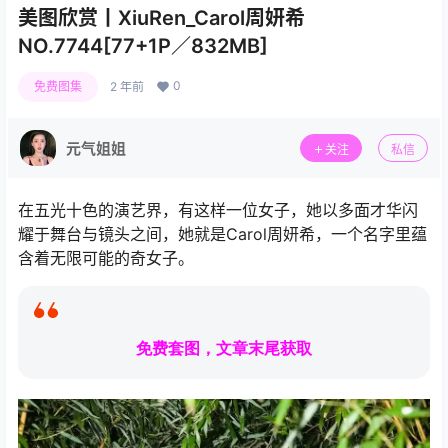
美图欣赏丨XiuRen_Carol周妍希
NO.7744[77+1P／832MB]
0
免费图集
2 年前
元气姐姐
关注
私信
在五光十色的演艺界，有这样一位女子，她以多面才华闪
耀于舞台与镜头之间，她就是Carol周妍希，一个名字里蕴
含着无限可能的奇女子。
免费套图，文章末尾获取