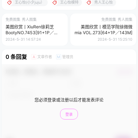
王心怡(小夕juju）
王心怡模特
秀人王心怡
免费图集
秀人图集
免费图集
秀人图集
美图欣赏丨XiuRen徐莉芝
美图欣赏丨模范学院徐微微
BootyNO.7453[91+1P／
mia VOL.273[64+1P／143M]
854MB]
2024-5-31 14:57:24
2024-5-31 15:25:10
0 条回复
文章作者
管理员
A
M
欢迎您，新朋友，感谢参与互动！
确认修改
您必须登录或注册以后才能发表评论
登录