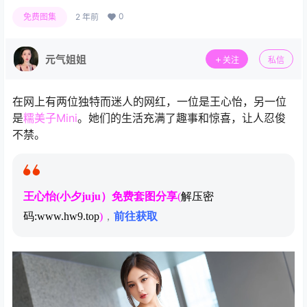
0
免费图集
2 年前
元气姐姐
关注
私信
在网上有两位独特而迷人的网红，一位是王心怡，另一位
是
糯美子Mini
。她们的生活充满了趣事和惊喜，让人忍俊
不禁。
王心怡(小夕juju）免费套图分享
(
解压密
码:www.hw9.top
)
，
前往获取