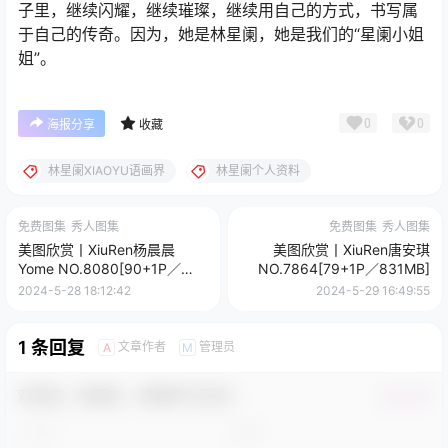
子里，继续闪耀，继续璀璨，继续用自己的方式，书写属
于自己的传奇。因为，她是林星阑，她是我们的“星阑小姐
姐”。
0
0
海报分享
收藏
林星阑XIAOYU语画界
林星阑个人资料
免费图集
秀人图集
免费图集
秀人图集
美图欣赏丨XiuRen杨晨晨
美图欣赏丨XiuRen唐安琪
Yome NO.8080[90+1P／
NO.7864[79+1P／831MB]
814MB]
2024-5-28 18:12:42
2024-5-29 16:49:55
1 条回复
文章作者
管理员
A
M
欢迎您，新朋友，感谢参与互动！
确认修改