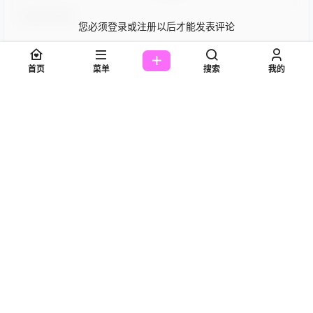
您必须登录或注册以后才能发表评论
登录
首页
菜单
搜索
我的
提交
美图欣赏丨XiuRen唐安琪
1 年前
NO.7864[79+1P／831MB] - 艺库
Guest
[…] 唐安琪和同是模特的林星阑、安然Maleah是非常
好的朋友。她们三人在模特界都有着很高的知名度，她
们的关系非常亲密，经常一起出去游玩。 […]
回复
0
0