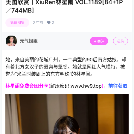
美图欣赏丨XiuRen林星阑 VOL.1189[84+1P
／744MB]
0
免费图集
2 年前
元气姐姐
关注
私信
她，来自美丽的花城广州，一个典型的90后南方姑娘，却
有着北方女汉子的豪爽与坚韧。她就是网红人气模特，被
誉为“米兰时装周上的东方明珠”的林星阑。
林星阑免费套图分享
(
解压密码:www.hw9.top
)
，
前往获取