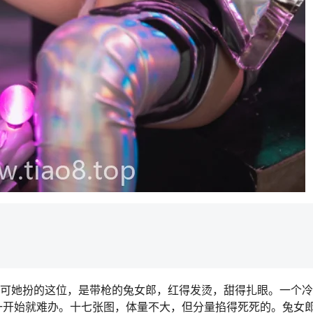
。可她扮的这位，是带枪的兔女郎，红得发烫，甜得扎眼。一个
一开始就难办。十七张图，体量不大，但分量掐得死死的。兔女