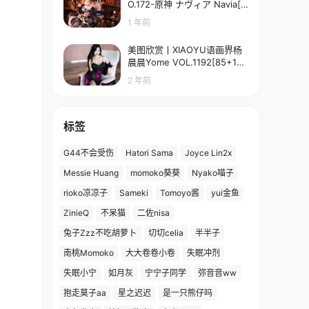
O.172-原神 ナヴィア Navia[5
8P-90.7M]
1 年前
美图欣赏丨XIAOYU语画界杨
晨晨Yome VOL.1192[85+1P
／673MB]
2 年前
标签
G44不会受伤
Hatori Sama
Joyce Lin2x
Messie Huang
momoko葵葵
Nyako喵子
rioko凉凉子
Sameki
Tomoyo酱
yui金鱼
ZinieQ
不呆猫
二佐nisa
兔子Zzz不吃胡萝卜
切切celia
半半子
南桃Momoko
大大卷卷小卷
失眠冲剂
失眠小宁
如月灰
宁宁子同学
弥音音ww
抱走莫子aa
星之迟迟
是一只熊仔吗