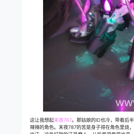
这让我想起
末夜787
。那姑娘的ID也冷，带着后
辣辣的角色。末夜787的苦是身子得在角色里烧