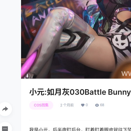
小元:如月灰030Battle B
0
68
COS图集
2 个月前
我是小元，后半夜盯后台，盯着盯着眼皮就往下坠。今晚新