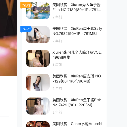
美图欣赏丨Xiuren秀人鱼子酱
TOP2
Fish NO.7189[80+1P／781M
B]
2 年前
美图欣赏丨XiuRen周于希Sally
TOP3
NO.7682[90+1P／761MB]
2 年前
Xiuren朱可儿个人简介及VOL.
496期图集
1 年前
美图欣赏丨XiuRen唐安琪 NO.
7129[80+1P／796MB]
2 年前
美图欣赏丨XiuRen鱼子酱Fish
No.7429 [80+1P203M]
2 年前
美图欣赏丨Coser水淼Aqua:N