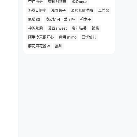
杏仁曲奇
棕桠阿狗崽
水淼aqua
洛桑w伊梓
浅野菌子
源纱希喵喵喵
瓜希酱
疯猫SS
皮皮奶可可爱了啦
祖木子
神沢永莉
艾西aiwest
蜜汁猫裘
镜酱
阿半今天很开心
霜月shimo
面饼仙儿
麻花麻花酱W
黑川