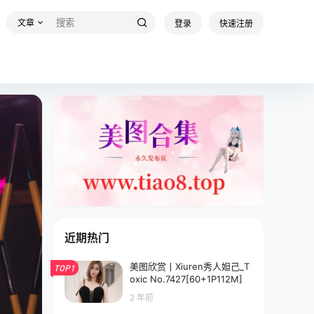
文章
登录
快速注册
近期热门
美图欣赏丨Xiuren秀人妲己_T
TOP1
oxic No.7427[60+1P112M]
2 年前