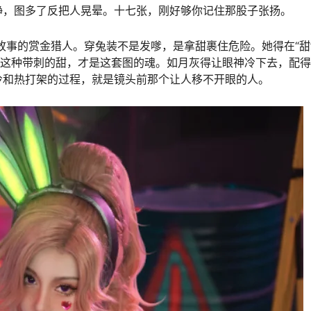
静，图多了反把人晃晕。十七张，刚好够你记住那股子张扬。
色，是游戏里有故事的赏金猎人。穿兔装不是发嗲，是拿甜裹住危险。她得在“甜
。这种带刺的甜，才是这套图的魂。如月灰得让眼神冷下去，配
冷和热打架的过程，就是镜头前那个让人移不开眼的人。