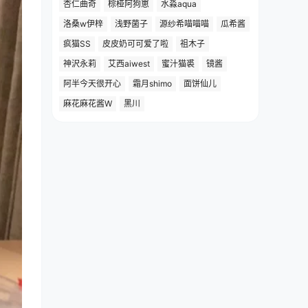
杏仁曲奇
棕桠阿狗崽
水淼aqua
洛桑w伊梓
浅野菌子
源纱希喵喵喵
瓜希酱
疯猫SS
皮皮奶可可爱了啦
祖木子
神沢永莉
艾西aiwest
蜜汁猫裘
镜酱
阿半今天很开心
霜月shimo
面饼仙儿
麻花麻花酱W
黑川