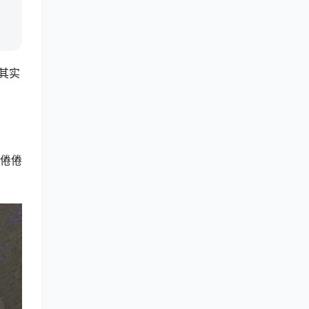
其实
看倦倦