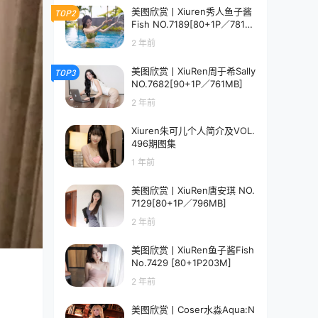
美图欣赏丨Xiuren秀人鱼子酱
TOP2
Fish NO.7189[80+1P／781M
B]
2 年前
美图欣赏丨XiuRen周于希Sally
TOP3
NO.7682[90+1P／761MB]
2 年前
Xiuren朱可儿个人简介及VOL.
496期图集
1 年前
美图欣赏丨XiuRen唐安琪 NO.
7129[80+1P／796MB]
2 年前
美图欣赏丨XiuRen鱼子酱Fish
No.7429 [80+1P203M]
2 年前
美图欣赏丨Coser水淼Aqua:N