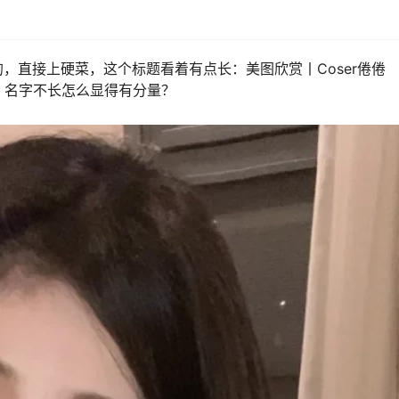
，直接上硬菜，这个标题看着有点长：美图欣赏丨Coser倦倦
但这年头，名字不长怎么显得有分量？