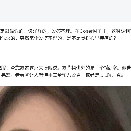
定跟猫似的，懒洋洋的，爱答不理。在Coser圈子里，这种调调
情似火的，突然来个爱搭不理的，是不是觉得心里痒痒的？
服，全靠露这露那来博眼球。露背裙讲究的是一个“藏”字。你
儿晃悠，看着就让人想伸手去帮忙系紧点，或者是……解开点。