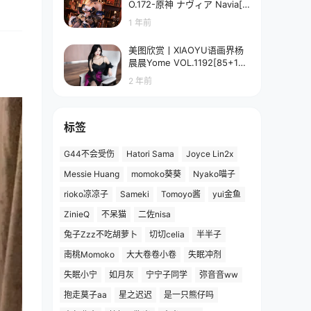
O.172-原神 ナヴィア Navia[5
8P-90.7M]
1 年前
美图欣赏丨XIAOYU语画界杨
晨晨Yome VOL.1192[85+1P
／673MB]
2 年前
标签
G44不会受伤
Hatori Sama
Joyce Lin2x
Messie Huang
momoko葵葵
Nyako喵子
rioko凉凉子
Sameki
Tomoyo酱
yui金鱼
ZinieQ
不呆猫
二佐nisa
兔子Zzz不吃胡萝卜
切切celia
半半子
南桃Momoko
大大卷卷小卷
失眠冲剂
失眠小宁
如月灰
宁宁子同学
弥音音ww
抱走莫子aa
星之迟迟
是一只熊仔吗