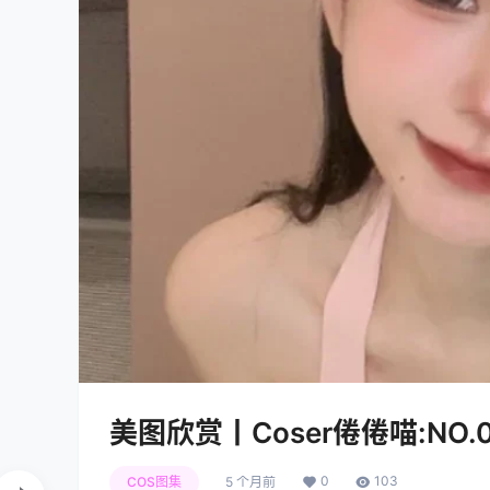
美图欣赏丨Coser倦倦喵:NO.01
0
103
COS图集
5 个月前