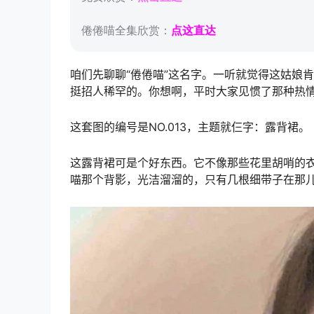
倦倦喵全集欣赏：
点这直达
咱们先聊聊“倦倦喵”这名字。一听就觉得这姑娘肯
挺招人稀罕的。你想啊，平时大家见惯了那种热
这套图的编号是NO.013，主题就仨字：露背裙。
这露背裙可是个好东西。它不像那些花里胡哨的衣
喵那个背影，光洁溜溜的，只有几根细带子在那