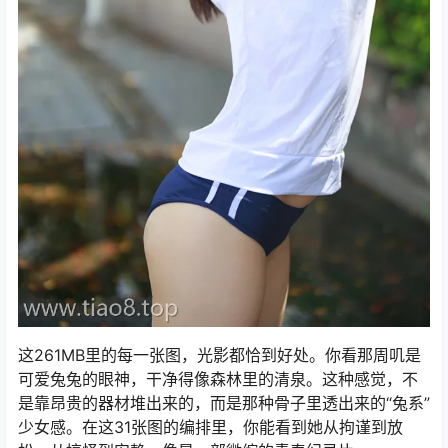
这261MB里的每一张图，光影都恰到好处。你看那周叽是
可爱兔兔的眼神，干净得像森林里的清泉。这种感觉，不
是靠昂贵的器材堆出来的，而是那种骨子里透出来的“兔系”
少女感。在这31张图的编排里，你能看到她从拘谨到放