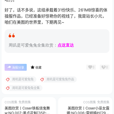
好了，话不多说，这组承载着31份快乐、261MB惊喜的体
操服作品，已经准备好惊艳你的视线了，我是站长小元，
咱们在美图的世界里，下期再见~
周叽是可爱兔兔全集欣赏：
点这直达
0
0
海报分享
收藏
周叽是可爱兔兔
周叽是可爱兔兔作品
周叽是可爱兔兔全集
COS图集
免费图集
COS图集
免费图集
美图欣赏丨Coser铁板烧鬼舞
美图欣赏丨Coser小巫女露
w:NO.007-黑贞花魁[35P-
娜:NO.006-雷姆婚纱[29P-