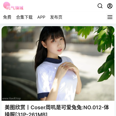
免费
合集下载
APP
发布页
美图欣赏丨Coser周叽是可爱兔兔:NO.012-体
操服[31P-261MB]