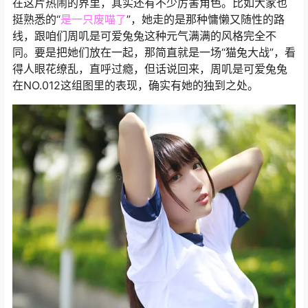
在这片热闹的界里，其实还有不少厉害角色。比如大家也
挺熟悉的“
是一只废喵了
”，她走的是那种慵懒又随性的路
线，跟咱们周叽是可爱兔兔这种元气满满的风格完全不
同。要是把她们放在一起，那简直就是一场“猫兔大战”，看
得人眼花缭乱，直呼过瘾，但话说回来，周叽是可爱兔兔
在NO.012这组图里的表现，确实有她的独到之处。