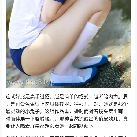
这就好比是高手过招，越是简单的招式，越考验内力。周
叽是可爱兔兔穿上这身体操服，往那儿一站，她就是那个
最灵动的小兔子。这组作品里，她时而对着镜头卖个萌，
时而伸展一下胳膊腿儿，那种自然流露出的俏皮劲儿，真
能让人隔着屏幕都想跟着她一起蹦跶两下。