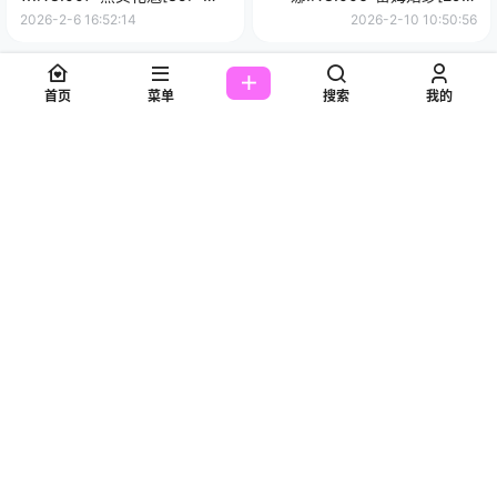
562.4M]
155MB]
2026-2-6 16:52:14
2026-2-10 10:50:56
0 条回复
文章作者
管理员
A
M
首页
菜单
搜索
我的
欢迎您，新朋友，感谢参与互动！
确认修改
您必须登录或注册以后才能发表评论
登录
提交
暂无讨论，说说你的看法吧