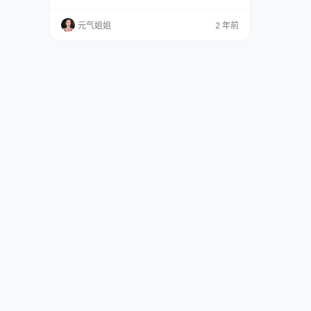
的独特身高，非但没有成为束缚，反而成了她在
众多模特中独树一帜的标志。 在 7851 期作品的
元气姐姐
2 年前
拍摄现场，那可是一片繁忙而又充满惊喜的景
象，当时，金 tiao 早早来到了精心布置的摄影
棚，她身着一套简约而时尚的白色套装，精致的
剪裁凸显出她曼妙的身姿。 灯…