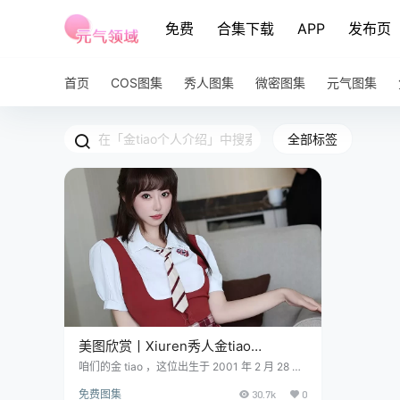
免费
合集下载
APP
发布页
首页
COS图集
秀人图集
微密图集
元气图集
全部标签
美图欣赏丨Xiuren秀人金tiao
NO.7851[77+1P／748MB]
咱们的金 tiao ，这位出生于 2001 年 2 月 28 日
的北京姑娘，在模特的舞台上犹如一颗璀璨的星
免费图集
30.7k
0
辰。 免费套图，文章末尾获取 她那一米六左右