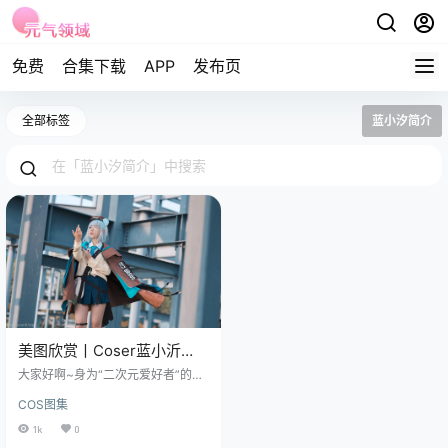
免费
合集下载
APP
发布页
全部标签
蓝小汐简介
美图欣赏丨Coser蓝小沂
KiKi-明日方舟 [12P-51MB]
大家好啊~身为“二次元爱好者”的我
们，怎么能错过蓝小沂KiKi的Cospl
COS图集
ay作品呢？尤其是她那令人心动的
《明日方舟》系列，简直美到让人
1k
0
窒息。 免费套图，文章末尾获取 现