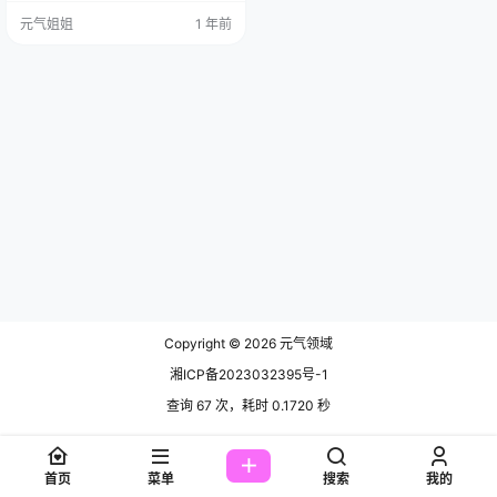
在小元隆重介绍一下我们今天的主
元气姐姐
1 年前
角，蓝小沂KiKi，她可是Cosplay界
的明星，一张甜美可人的脸蛋，再
加上那迷人的身材，简直让人无法
移开视线。小沂不仅颜值在线，还
是个才华横溢的多面手。 她的每一
个Cosplay作品都堪称艺术品，细…
Copyright © 2026
元气领域
湘ICP备2023032395号-1
查询 67 次，耗时 0.1720 秒
首页
菜单
搜索
我的